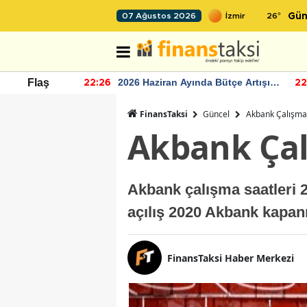
26
°
07 Ağustos 2026
Gün
r seviyesinin
2026 Haziran Ayında Bütçe Artışı
Flaş
22:26
22
Yaşandı
FinansTaksi
Güncel
Akbank Çalışma 
Akbank Çal
Akbank çalışma saatleri 
açılış 2020 Akbank kapan
FinansTaksi Haber Merkezi