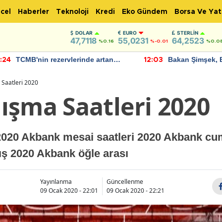
cel
Haberler
Teknoloji
Kredi
Eko Gündem
Borsa Ve Yat
DOLAR
EURO
STERLIN
47,7118
55,0231
64,2523
%0.16
%-0.01
%0.0
TCMB'nin rezervlerinde artan
Bakan Şimşek, 
:24
12:03
momentum devam ediyor
için umut verici
bulundu
Saatleri 2020
ışma Saatleri 2020
2020 Akbank mesai saatleri 2020 Akbank cu
ış 2020 Akbank öğle arası
Yayınlanma
Güncellenme
09 Ocak 2020 - 22:01
09 Ocak 2020 - 22:21