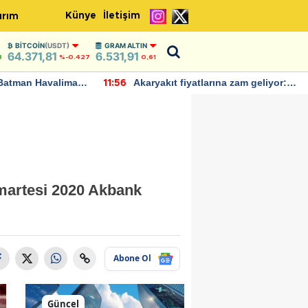
Künye
İletişim
ırım
BITCOIN
(USDT)
GRAM ALTIN
64.371,81
6.531,91
8
%-0.427
0,61
Batman Havalimanı
Akaryakıt fiyatlarına zam geliyor:
11:56
 açıklamalarda
Yeni tarih açıklandı
martesi 2020 Akbank
Abone Ol
Güncel