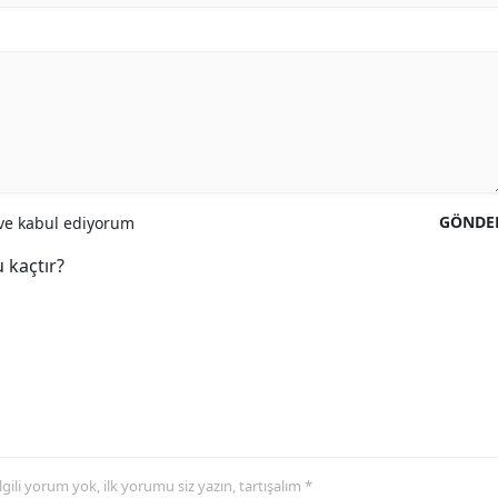
GÖNDE
e kabul ediyorum
 kaçtır?
 ilgili yorum yok, ilk yorumu siz yazın, tartışalım *