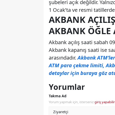
şubeleri açık değildir. Yaln
1 Ocak’ta ve resmi tatillerd
AKBANK AÇILIŞ
AKBANK ÖĞLE 
Akbank açılış saati sabah 09
Akbank kapanış saati ise saa
arasındadır.
Akbank ATM’leri
ATM para çekme limiti, Akba
detaylar için buraya göz ata
Yorumlar
Takma Ad
Yorum yapmak için, isterseniz
giriş yapabilir