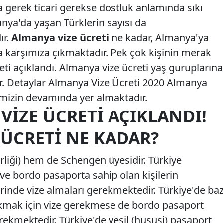
a gerek ticari gerekse dostluk anlamında sıkı
anya'da yaşan Türklerin sayısı da
ır.
Almanya vize ücreti
ne kadar, Almanya'ya
kla karşımıza çıkmaktadır. Pek çok kişinin merak
eti açıklandı. Almanya vize ücreti yaş guruplarına
ir. Detaylar Almanya Vize Ücreti 2020 Almanya
rimizin devamında yer almaktadır.
VIZE ÜCRETI AÇIKLANDI!
 ÜCRETI NE KADAR?
liği) hem de Schengen üyesidir. Türkiye
ve bordo pasaporta sahip olan kişilerin
rinde vize almaları gerekmektedir. Türkiye'de baz
ıkmak için vize gerekmese de bordo pasaport
erekmektedir. Türkiye'de yeşil (hususi) pasaport