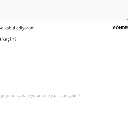
GÖNDE
e kabul ediyorum
 kaçtır?
 ilgili yorum yok, ilk yorumu siz yazın, tartışalım *