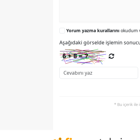
Yorum yazma kurallarını
okudum v
Aşağıdaki görselde işlemin sonucu
* Bu içerik ile