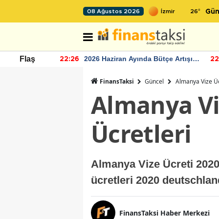
26
°
08 Ağustos 2026
Gün
r seviyesinin
2026 Haziran Ayında Bütçe Artışı
Flaş
22:26
22
Yaşandı
FinansTaksi
Güncel
Almanya Vize Üc
Almanya Vi
Ücretleri
Almanya Vize Ücreti 2020
ücretleri 2020 deutschlan
FinansTaksi Haber Merkezi