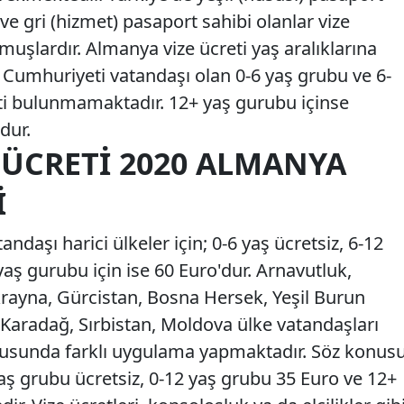
 ve gri (hizmet) pasaport sahibi olanlar vize
şlardır. Almanya vize ücreti yaş aralıklarına
 Cumhuriyeti vatandaşı olan 0-6 yaş grubu ve 6-
eti bulunmamaktadır. 12+ yaş gurubu içinse
dur.
 ÜCRETI 2020 ALMANYA
I
andaşı harici ülkeler için; 0-6 yaş ücretsiz, 6-12
yaş gurubu için ise 60 Euro'dur. Arnavutluk,
rayna, Gürcistan, Bosna Hersek, Yeşil Burun
Karadağ, Sırbistan, Moldova ülke vatandaşları
onusunda farklı uygulama yapmaktadır. Söz konus
 yaş grubu ücretsiz, 0-12 yaş grubu 35 Euro ve 12+