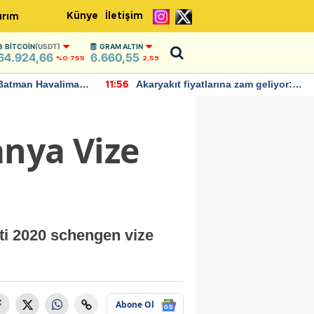
Künye
İletişim
ırım
BITCOIN
(USDT)
GRAM ALTIN
64.924,66
6.660,55
%0.755
2,59
Batman Havalimanı
Akaryakıt fiyatlarına zam geliyor:
11:56
 açıklamalarda
Yeni tarih açıklandı
anya Vize
ti 2020 schengen vize
Abone Ol