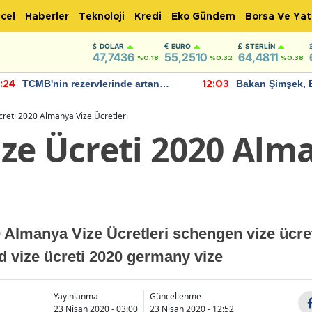
cel
Haberler
Teknoloji
Kredi
Eko Gündem
Borsa Ve Yat
DOLAR
EURO
STERLIN
47,7436
55,2510
64,4811
%0.18
%0.32
%0.38
TCMB'nin rezervlerinde artan
Bakan Şimşek, 
:24
12:03
momentum devam ediyor
için umut verici
bulundu
reti 2020 Almanya Vize Ücretleri
ze Ücreti 2020 Alm
 Almanya Vize Ücretleri schengen vize ücre
d vize ücreti 2020 germany vize
Yayınlanma
Güncellenme
23 Nisan 2020 - 03:00
23 Nisan 2020 - 12:52