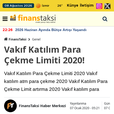
Künye
İletişim
08 Ağustos 2026
26
°
2026 Haziran Ayında Bütçe Artışı Yaşandı
22:26
FinansTaksi
Genel
Vakıf Katılım Para
Çekme Limiti 2020!
Vakıf Katılım Para Çekme Limiti 2020 Vakıf
katılım atm para çekme 2020 Vakıf Katılım Para
Çekme Limit artırma 2020 Vakıf katılım para
Yayınlanma
Günce
FinansTaksi Haber Merkezi
07 Ocak 2020 - 05:21
07 Oca