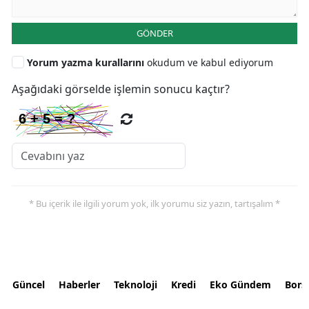
GÖNDER
Yorum yazma kurallarını
okudum ve kabul ediyorum
Aşağıdaki görselde işlemin sonucu kaçtır?
* Bu içerik ile ilgili yorum yok, ilk yorumu siz yazın, tartışalım *
Güncel
Haberler
Teknoloji
Kredi
Eko Gündem
Bors