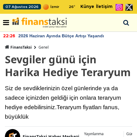
Künye
İletişim
07 Ağustos 2026
26
°
çe Artışı Yaşandı
TCMB'nin rezervlerind
22:24
FinansTaksi
Genel
Sevgiler günü için
Harika Hediye Teraryum
Siz de sevdiklerinizin özel günlerinde ya da
sadece içinizden geldiği için onlara teraryum
hediye edebilirsiniz.Teraryum fiyatları fanus,
büyüklük
Yayınlanma
Günce
FinansTaksi Haber Merkezi