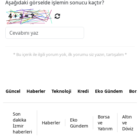
Aşağıdaki görselde işlemin sonucu kaçtır?
* Bu içerik ile ilgili yorum yok, ilk yorumu siz yazın, tartışalım *
Güncel
Haberler
Teknoloji
Kredi
Eko Gündem
Bors
Son
Borsa
Altın
dakika
Eko
Haberler
ve
ve
İzmir
Gündem
Yatırım
Döviz
haberleri