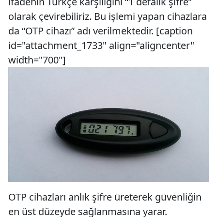
ifadenin Türkçe karşılığını “1 defalık şifre”
olarak çevirebiliriz. Bu işlemi yapan cihazlara
da “OTP cihazı” adı verilmektedir. [caption
id="attachment_1733" align="aligncenter"
width="700"]
OTP cihazları anlık şifre üreterek güvenliğin
en üst düzeyde sağlanmasına yarar.