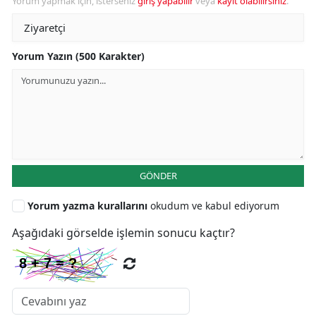
Yorum yapmak için, isterseniz
giriş yapabilir
veya
kayıt olabilirsiniz
.
Yorum Yazın (500 Karakter)
GÖNDER
Yorum yazma kurallarını
okudum ve kabul ediyorum
Aşağıdaki görselde işlemin sonucu kaçtır?