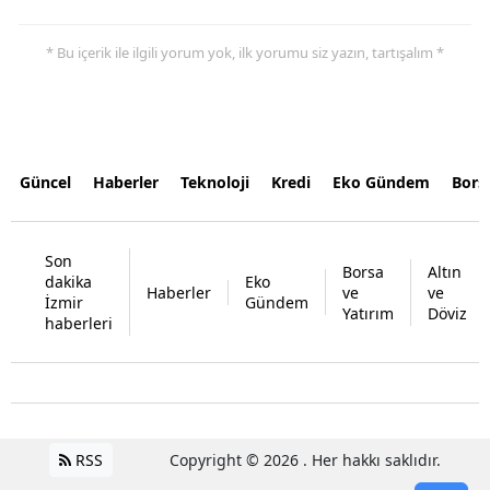
* Bu içerik ile ilgili yorum yok, ilk yorumu siz yazın, tartışalım *
Güncel
Haberler
Teknoloji
Kredi
Eko Gündem
Bors
Son
Borsa
Altın
dakika
Eko
Haberler
ve
ve
İzmir
Gündem
Yatırım
Döviz
haberleri
RSS
Copyright © 2026 . Her hakkı saklıdır.