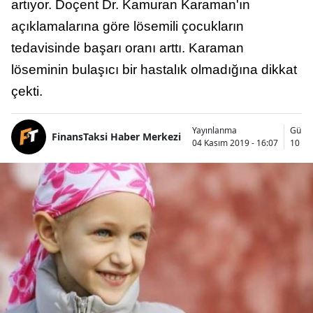
artıyor. Doçent Dr. Kamuran Karaman'ın
açıklamalarına göre lösemili çocukların
tedavisinde başarı oranı arttı. Karaman
löseminin bulaşıcı bir hastalık olmadığına dikkat
çekti.
Yayınlanma
Günc
FinansTaksi Haber Merkezi
04 Kasım 2019 - 16:07
10 Oc