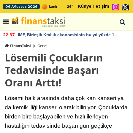
Künye
İletişim
06 Ağustos 2026
26
°
IMF, Birleşik Krallık ekonomisinin bu yıl yüzde 1
22:37
büyümesini öngörüyor
FinansTaksi
Genel
Lösemili Çocukların
Tedavisinde Başarı
Oranı Arttı!
Lösemi halk arasında daha çok kan kanseri ya
da kemik iliği kanseri olarak biliniyor. Çocuklarda
birden bire başlayabilen ve hızlı ilerleyen
hastalığın tedavisinde başarı gün geçtikçe