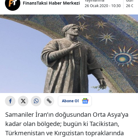
Yayınlanma
Günce
FinansTaksi Haber Merkezi
26 Ocak 2020 - 10:30
26 Oca
Abone Ol
Samaniler İran’ın doğusundan Orta Asya’ya
kadar olan bölgede; bugün ki Tacikistan,
Türkmenistan ve Kırgızistan topraklarında