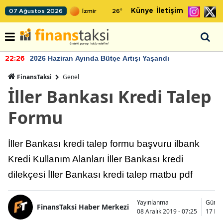
Künye
İletişim
07 Ağustos 2026
26
°
2026 Haziran Ayında Bütçe Artışı Yaşandı
22:26
FinansTaksi
Genel
İller Bankası Kredi Talep
Formu
İller Bankası kredi talep formu başvuru ilbank
Kredi Kullanım Alanları İller Bankası kredi
dilekçesi İller Bankası kredi talep matbu pdf
Yayınlanma
Günce
FinansTaksi Haber Merkezi
08 Aralık 2019 - 07:25
17 Eyl