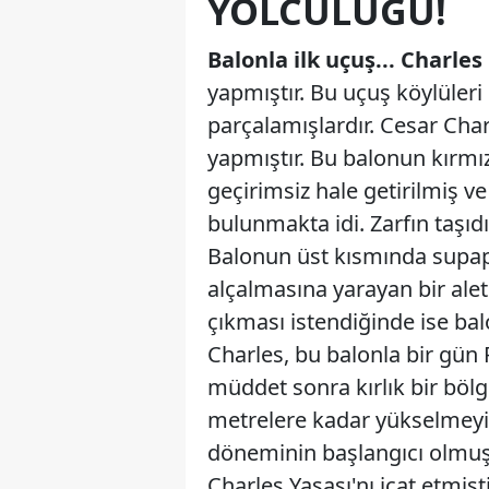
YOLCULUĞU!
Balonla ilk uçuş... Charle
yapmıştır. Bu uçuş köylüler
parçalamışlardır. Cesar Char
yapmıştır. Bu balonun kırmız
geçirimsiz hale getirilmiş v
bulunmakta idi. Zarfın taşıdı
Balonun üst kısmında supap
alçalmasına yarayan bir al
çıkması istendiğinde ise bal
Charles, bu balonla bir gün 
müddet sonra kırlık bir böl
metrelere kadar yükselmeyi 
döneminin başlangıcı olmuşt
Charles Yasası'nı icat etmişti