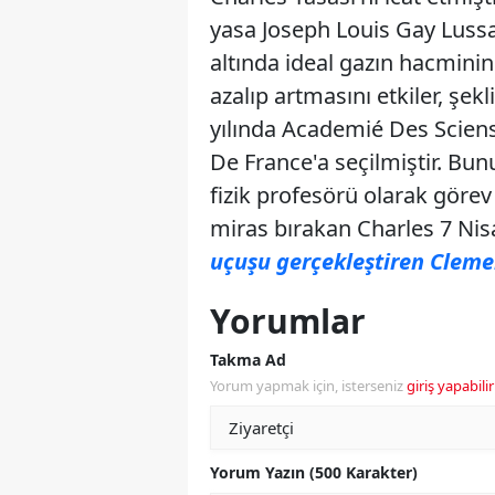
yasa Joseph Louis Gay Lussa
altında ideal gazın hacminin
azalıp artmasını etkiler, şekl
yılında Academié Des Sciense
De France'a seçilmiştir. Bu
fizik profesörü olarak görev 
miras bırakan Charles 7 Nisan
uçuşu gerçekleştiren Clemen
Yorumlar
Takma Ad
Yorum yapmak için, isterseniz
giriş yapabilir
Yorum Yazın (500 Karakter)