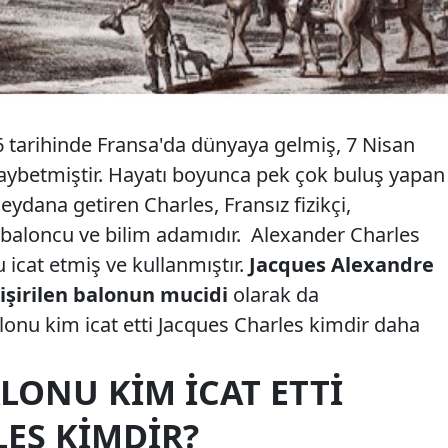
6 tarihinde Fransa'da dünyaya gelmiş, 7 Nisan
kaybetmiştir. Hayatı boyunca pek çok buluş yapan
eydana getiren Charles, Fransız fizikçi,
 baloncu ve bilim adamıdır. Alexander Charles
u icat etmiş ve kullanmıştır.
Jacques Alexandre
işirilen balonun mucidi
olarak da
lonu kim icat etti Jacques Charles kimdir daha
LONU KIM İCAT ETTI
LES KIMDIR?