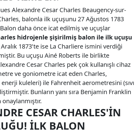
cques Alexandre Cesar Charles Beaugency-sur-
 Charles, balonla ilk uçuşunu 27 Ağustos 1783
. Balon daha önce icat edilmiş ve uçuşlar
arles hidrojenle şişirilmiş balon ile ilk uçuşu
 Aralık 1873'te ise La Charliere ismini verdiği
iştir. Bu uçuşu Ainé Roberts ile birlikte
Alexandre Cesar Charles pek çok kullanışlı cihaz
rometre ve goniometre icat eden Charles,
nerji kuleleri) ile Fahrenheit aerometresini (sıvı
ştirmiştir. Bunların yanı sıra Benjamin Franklin
 onaylanmıştır.
NDRE CESAR CHARLES'IN
UĞU! İLK BALON