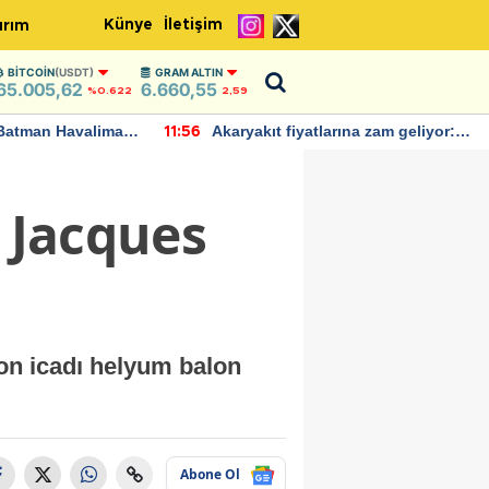
Künye
İletişim
ırım
BITCOIN
(USDT)
GRAM ALTIN
65.005,62
6.660,55
%0.622
2,59
Batman Havalimanı
Akaryakıt fiyatlarına zam geliyor:
11:56
 açıklamalarda
Yeni tarih açıklandı
i Jacques
lon icadı helyum balon
Abone Ol