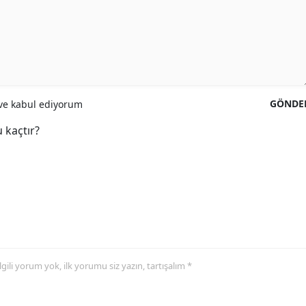
GÖNDE
e kabul ediyorum
 kaçtır?
 ilgili yorum yok, ilk yorumu siz yazın, tartışalım *