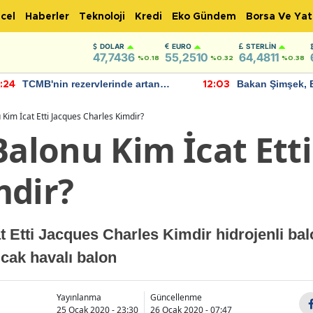
cel
Haberler
Teknoloji
Kredi
Eko Gündem
Borsa Ve Yat
DOLAR
EURO
STERLIN
47,7436
55,2510
64,4811
%0.18
%0.32
%0.38
TCMB'nin rezervlerinde artan
Bakan Şimşek, 
:24
12:03
momentum devam ediyor
için umut verici
bulundu
 Kim İcat Etti Jacques Charles Kimdir?
Balonu Kim İcat Ett
mdir?
t Etti Jacques Charles Kimdir hidrojenli ba
ıcak havalı balon
Yayınlanma
Güncellenme
25 Ocak 2020 - 23:30
26 Ocak 2020 - 07:47