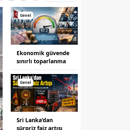
Genel
Ekonomik güvende
sınırlı toparlanma
Genel
Sri Lanka’dan
sürpriz faiz artışı