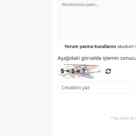
Yorum yazma kurallarını
okudum v
Aşağıdaki görselde işlemin sonucu
* Bu içerik ile