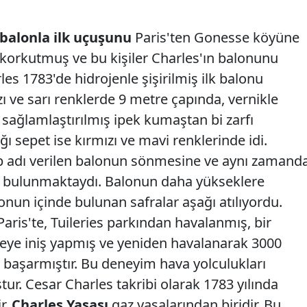
s balonla ilk uçuşunu
Paris'ten Gonesse köyüne
i korkutmuş ve bu kişiler Charles'ın balonunu
les 1783'de hidrojenle şişirilmiş ilk balonu
ı ve sarı renklerde 9 metre çapında, vernikle
e sağlamlaştırılmış ipek kumaştan bi zarfı
ğı sepet ise kırmızı ve mavi renklerinde idi.
 adı verilen balonun sönmesine ve aynı zamand
et bulunmaktaydı. Balonun daha yükseklere
onun içinde bulunan safralar aşağı atılıyordu.
Paris'te, Tuileries parkından havalanmış, bir
geye iniş yapmış ve yeniden havalanarak 3000
başarmıştır. Bu deneyim hava yolculukları
ur. Cesar Charles takribi olarak 1783 yılında
r.
Charles Yasası
gaz yasalarından biridir. Bu