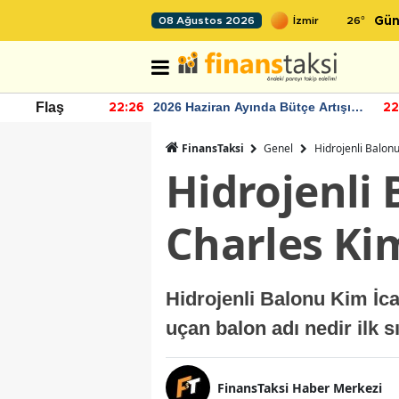
26
°
08 Ağustos 2026
Gün
r seviyesinin
2026 Haziran Ayında Bütçe Artışı
Flaş
22:26
22
Yaşandı
FinansTaksi
Genel
Hidrojenli Balonu
Hidrojenli 
Charles Ki
Hidrojenli Balonu Kim İca
uçan balon adı nedir ilk s
FinansTaksi Haber Merkezi