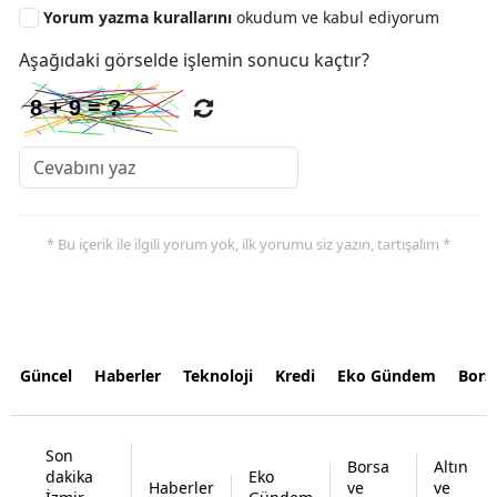
Yorum yazma kurallarını
okudum ve kabul ediyorum
Aşağıdaki görselde işlemin sonucu kaçtır?
* Bu içerik ile ilgili yorum yok, ilk yorumu siz yazın, tartışalım *
Güncel
Haberler
Teknoloji
Kredi
Eko Gündem
Bors
Son
Borsa
Altın
dakika
Eko
Haberler
ve
ve