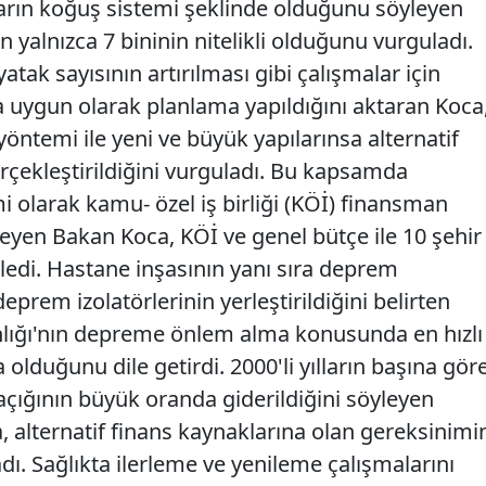
ların koğuş sistemi şeklinde olduğunu söyleyen
 yalnızca 7 bininin nitelikli olduğunu vurguladı.
yatak sayısının artırılması gibi çalışmalar için
uygun olarak planlama yapıldığını aktaran Koca
yöntemi ile yeni ve büyük yapılarınsa alternatif
rçekleştirildiğini vurguladı. Bu kapsamda
 olarak kamu- özel iş birliği (KÖİ) finansman
leyen Bakan Koca, KÖİ ve genel bütçe ile 10 şehir
yledi. Hastane inşasının yanı sıra deprem
prem izolatörlerinin yerleştirildiğini belirten
nlığı'nın depreme önlem alma konusunda en hızlı
lduğunu dile getirdi. 2000'li yılların başına gör
 açığının büyük oranda giderildiğini söyleyen
, alternatif finans kaynaklarına olan gereksinimi
adı. Sağlıkta ilerleme ve yenileme çalışmalarını