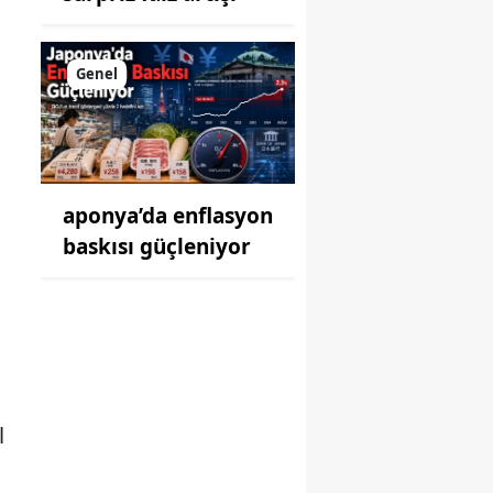
Genel
aponya’da enflasyon
baskısı güçleniyor
l