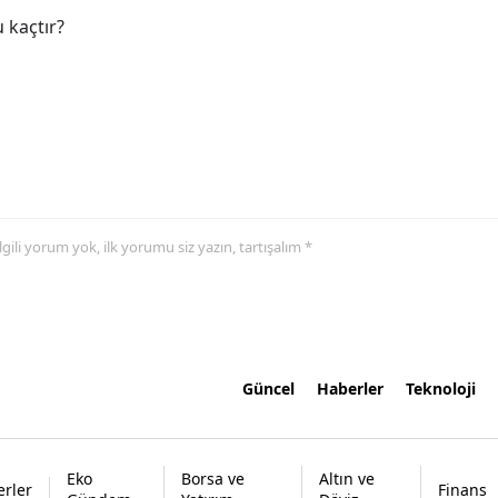
 kaçtır?
 ilgili yorum yok, ilk yorumu siz yazın, tartışalım *
Güncel
Haberler
Teknoloji
Eko
Borsa ve
Altın ve
rler
Finans