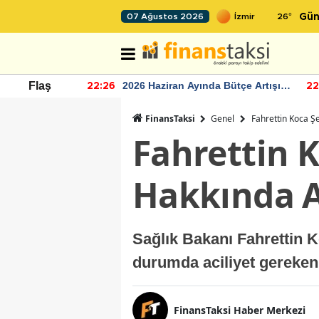
26
°
07 Ağustos 2026
Gün
r seviyesinin
2026 Haziran Ayında Bütçe Artışı
Flaş
22:26
22
Yaşandı
FinansTaksi
Genel
Fahrettin Koca Ş
Fahrettin K
Hakkında A
Sağlık Bakanı Fahrettin K
durumda aciliyet gereken 
FinansTaksi Haber Merkezi