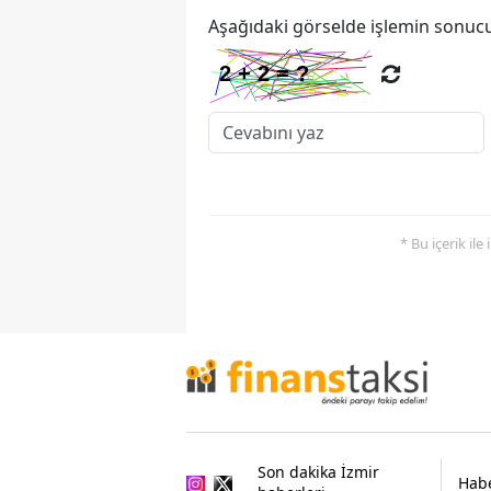
Aşağıdaki görselde işlemin sonucu
* Bu içerik ile
Son dakika İzmir
Habe