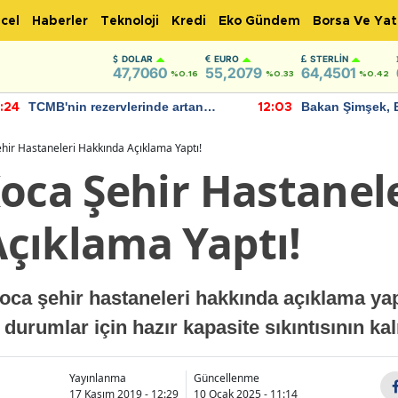
cel
Haberler
Teknoloji
Kredi
Eko Gündem
Borsa Ve Yat
DOLAR
EURO
STERLIN
47,7060
55,2079
64,4501
%0.16
%0.33
%0.42
TCMB'nin rezervlerinde artan
Bakan Şimşek, 
:24
12:03
momentum devam ediyor
için umut verici
bulundu
ehir Hastaneleri Hakkında Açıklama Yaptı!
oca Şehir Hastanel
çıklama Yaptı!
oca şehir hastaneleri hakkında açıklama yap
durumlar için hazır kapasite sıkıntısının ka
Yayınlanma
Güncellenme
17 Kasım 2019 - 12:29
10 Ocak 2025 - 11:14