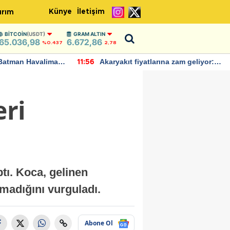
Künye
İletişim
ırım
BITCOIN
(USDT)
GRAM ALTIN
65.036,98
6.672,86
%0.437
2,78
Batman Havalimanı
Akaryakıt fiyatlarına zam geliyor:
11:56
 açıklamalarda
Yeni tarih açıklandı
eri
tı. Koca, gelinen
lmadığını vurguladı.
Abone Ol