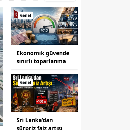
Genel
Ekonomik güvende
sınırlı toparlanma
Genel
Sri Lanka’dan
sürpriz faiz artışı