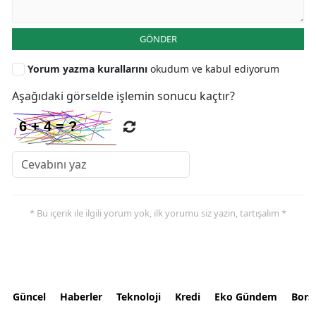
GÖNDER
Yorum yazma kurallarını
okudum ve kabul ediyorum
Aşağıdaki görselde işlemin sonucu kaçtır?
* Bu içerik ile ilgili yorum yok, ilk yorumu siz yazın, tartışalım *
Güncel
Haberler
Teknoloji
Kredi
Eko Gündem
Bors