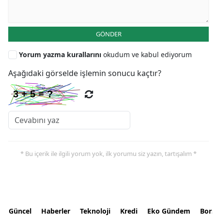
GÖNDER
Yorum yazma kurallarını
okudum ve kabul ediyorum
Aşağıdaki görselde işlemin sonucu kaçtır?
* Bu içerik ile ilgili yorum yok, ilk yorumu siz yazın, tartışalım *
Güncel
Haberler
Teknoloji
Kredi
Eko Gündem
Bors