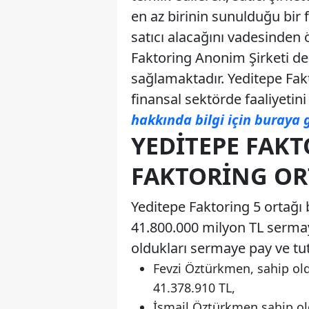
en az birinin sunulduğu bir
satıcı alacağını vadesinden
Faktoring Anonim Şirketi de
sağlamaktadır. Yeditepe Fa
finansal sektörde faaliyetin
hakkında bilgi için buraya g
YEDITEPE FAKT
FAKTORING ORT
Yeditepe Faktoring 5 ortağı 
41.800.000 milyon TL sermaye
oldukları sermaye pay ve tut
Fevzi Öztürkmen, sahip ol
41.378.910 TL,
İsmail Öztürkmen sahip ol