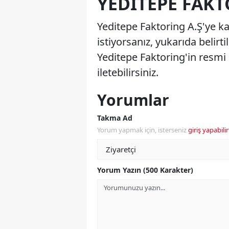
YEDITEPE FAKT
Yeditepe Faktoring A.Ş'ye k
istiyorsanız, yukarıda belirti
Yeditepe Faktoring'in resmi 
iletebilirsiniz.
Yorumlar
Takma Ad
Yorum yapmak için, isterseniz
giriş yapabilir
Yorum Yazın (500 Karakter)