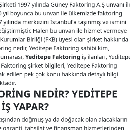
irketi 1997 yılında Güney Faktoring A.Ş unvanı il
 yıl boyunca bu unvan ile ülkemizde faktoring
7 yılında merkezini İstanbul'a taşınmış ve ismini
eğiştirmiştir. Halen bu unvan ile hizmet vermeye
urumlar Birliği (FKB) üyesi olan şirket hakkında
ing nedir, Yeditepe Faktoring sahibi kim,
 numarası,
Yeditepe Faktoring
iş ilanları, Yeditep
Faktoring şirket bilgileri, Yeditepe Faktoring
ak edilen pek çok konu hakkında detaylı bilgi
tadır.
ORING NEDIR? YEDITEPE
İŞ YAPAR?
tışından doğmuş ya da doğacak olan alacakların
ete garanti, tahsilat ve finansman hizmetlerinden