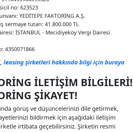
sicil no: 623523
t unvanı: YEDİTEPE FAKTORİNG A.Ş.
ş sermaye tutarı: 41.800.000 TL
airesi: İSTANBUL - Mecidiyeköy Vergi Dairesi
no: 4350071866
, leasing şirketleri hakkında bilgi için buraya
ORING İLETIŞIM BILGILERI!
ORING ŞIKAYET!
ında görüş ve düşüncelerinizi dile getirmek,
ayetlerinizi bildirmek için aşağıdaki iletişim
rketle irtibata geçebilirsiniz. Şirketin resmi