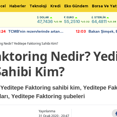
cel
Haberler
Teknoloji
Kredi
Eko Gündem
Borsa Ve Yat
DOLAR
EURO
STERLIN
47,7436
55,2510
64,4811
%0.18
%0.32
%0.38
TCMB'nin rezervlerinde artan
Bakan Şimşek, 
:24
12:03
momentum devam ediyor
için umut verici
bulundu
ng Nedir? Yeditepe Faktoring Sahibi Kim?
aktoring Nedir? Yed
Sahibi Kim?
 Yeditepe Faktoring sahibi kim, Yeditepe Fa
ları, Yeditepe Faktoring şubeleri
Yayınlanma
31 Ocak 2020 - 20:47