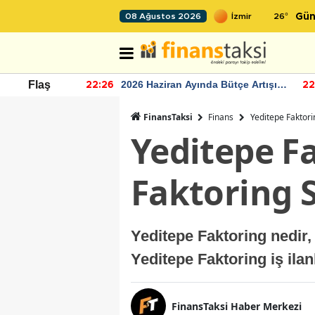
26
°
08 Ağustos 2026
Gün
r seviyesinin
2026 Haziran Ayında Bütçe Artışı
Flaş
22:26
22
Yaşandı
FinansTaksi
Finans
Yeditepe Faktori
Yeditepe F
Faktoring 
Yeditepe Faktoring nedir,
Yeditepe Faktoring iş ilan
FinansTaksi Haber Merkezi