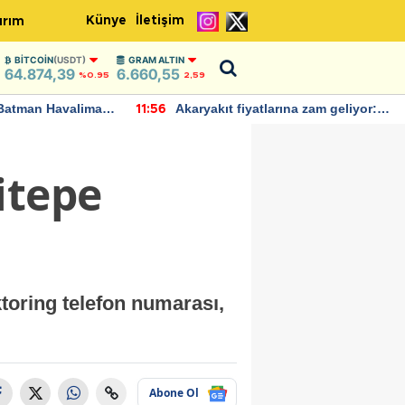
Künye
İletişim
ırım
BITCOIN
(USDT)
GRAM ALTIN
64.874,39
6.660,55
%0.95
2,59
Batman Havalimanı
Akaryakıt fiyatlarına zam geliyor:
11:56
 açıklamalarda
Yeni tarih açıklandı
itepe
ktoring telefon numarası,
Abone Ol