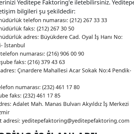
rinizi Yeditepe Faktoring'e iletebilirsiniz. Yeditep
işim bilgileri şu şekildedir:
müdürlük telefon numarası: (212) 267 33 33
üdürlük faks: (212) 267 30 50
müdürlük adres: Büyükdere Cad. Oyal İş Hanı No:
i- İstanbul
telefon numarası: (216) 906 00 90
şube faks: (216) 379 43 63
 adres: Çınardere Mahallesi Acar Sokak No:4 Pendik-
elefon numarası: (232) 461 17 80
ube faks: (232) 461 17 85
dres: Adalet Mah. Manas Bulvarı Akyıldız İş Merkezi
zmir
t adresi:
yeditepefaktoring@yeditepefaktoring.com