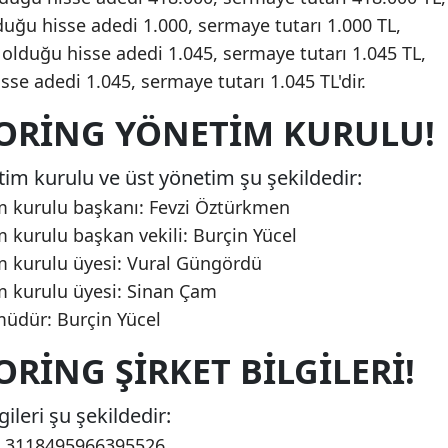
uğu hisse adedi 1.000, sermaye tutarı 1.000 TL,
olduğu hisse adedi 1.045, sermaye tutarı 1.045 TL,
se adedi 1.045, sermaye tutarı 1.045 TL'dir.
TORING YÖNETIM KURULU!
tim kurulu ve üst yönetim şu şekildedir:
m kurulu başkanı: Fevzi Öztürkmen
 kurulu başkan vekili: Burçin Yücel
m kurulu üyesi: Vural Güngördü
m kurulu üyesi: Sinan Çam
müdür: Burçin Yücel
ORING ŞIRKET BILGILERI!
ileri şu şekildedir:
s: 3118495966395526