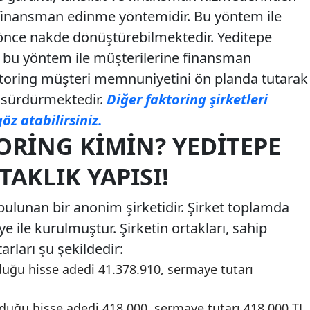
 finansman edinme yöntemidir. Bu yöntem ile
 önce nakde dönüştürebilmektedir. Yeditepe
 bu yöntem ile müşterilerine finansman
ktoring müşteri memnuniyetini ön planda tutarak
i sürdürmektedir.
Diğer faktoring şirketleri
öz atabilirsiniz.
ORING KIMIN? YEDITEPE
AKLIK YAPISI!
bulunan bir anonim şirketidir. Şirket toplamda
 ile kurulmuştur. Şirketin ortakları, sahip
arları şu şekildedir:
duğu hisse adedi 41.378.910, sermaye tutarı
duğu hisse adedi 418.000, sermaye tutarı 418.000 TL,