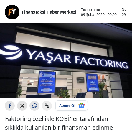
Yayınlanma
Günce
FinansTaksi Haber Merkezi
09 Şubat 2020 - 00:00
09 Şub
Abone Ol
Faktoring özellikle KOBİ'ler tarafından
sıklıkla kullanılan bir finansman edinme