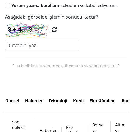
Yorum yazma kurallarını
okudum ve kabul ediyorum
Aşağıdaki görselde işlemin sonucu kaçtır?
* Bu içerik ile ilgili yorum yok, ilk yorumu siz yazın, tartışalım *
Güncel
Haberler
Teknoloji
Kredi
Eko Gündem
Bors
Son
Borsa
Altın
dakika
Eko
Haberler
ve
ve