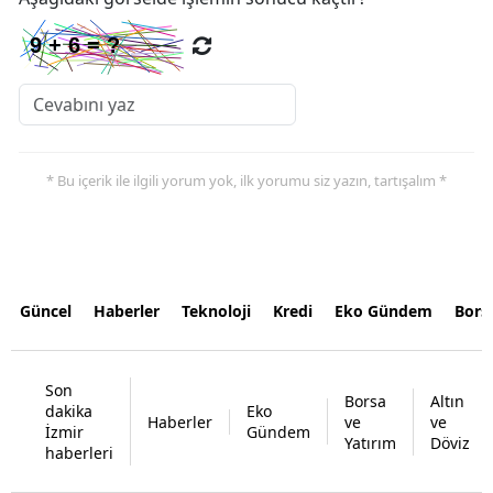
* Bu içerik ile ilgili yorum yok, ilk yorumu siz yazın, tartışalım *
Güncel
Haberler
Teknoloji
Kredi
Eko Gündem
Bors
Son
Borsa
Altın
dakika
Eko
Haberler
ve
ve
İzmir
Gündem
Yatırım
Döviz
haberleri