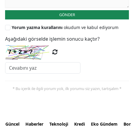
GÖNDER
Yorum yazma kurallarını
okudum ve kabul ediyorum
Aşağıdaki görselde işlemin sonucu kaçtır?
* Bu içerik ile ilgili yorum yok, ilk yorumu siz yazın, tartışalım *
Güncel
Haberler
Teknoloji
Kredi
Eko Gündem
Bors