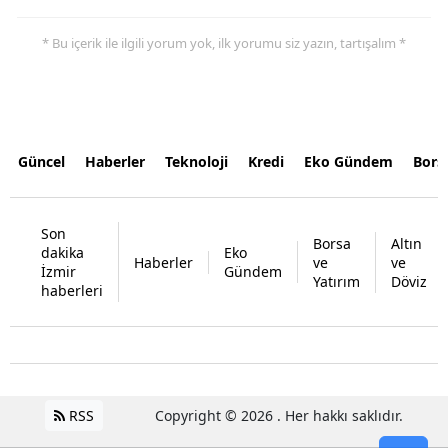
* Bu içerik ile ilgili yorum yok, ilk yorumu siz yazın, tartışalım *
Güncel
Haberler
Teknoloji
Kredi
Eko Gündem
Bors
Son
Borsa
Altın
dakika
Eko
Haberler
ve
ve
İzmir
Gündem
Yatırım
Döviz
haberleri
RSS
Copyright © 2026 . Her hakkı saklıdır.