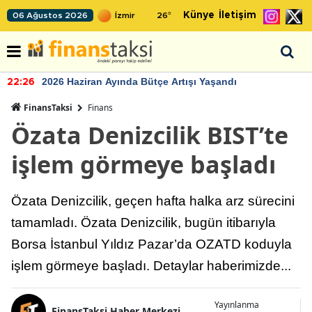
Künye
İletişim
06 Ağustos 2026
26
°
2026 Haziran Ayında Bütçe Artışı Yaşandı
22:26
FinansTaksi
Finans
Özata Denizcilik BIST’te
işlem görmeye başladı
Özata Denizcilik, geçen hafta halka arz sürecini
tamamladı. Özata Denizcilik, bugün itibarıyla
Borsa İstanbul Yıldız Pazar’da OZATD koduyla
işlem görmeye başladı. Detaylar haberimizde...
Yayınlanma
FinansTaksi Haber Merkezi