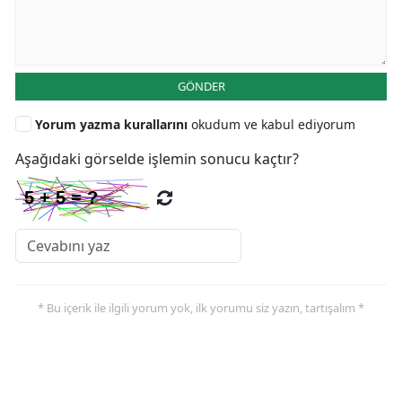
GÖNDER
Yorum yazma kurallarını
okudum ve kabul ediyorum
Aşağıdaki görselde işlemin sonucu kaçtır?
* Bu içerik ile ilgili yorum yok, ilk yorumu siz yazın, tartışalım *