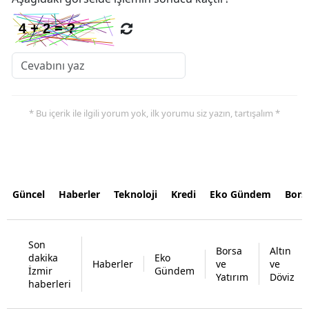
* Bu içerik ile ilgili yorum yok, ilk yorumu siz yazın, tartışalım *
Güncel
Haberler
Teknoloji
Kredi
Eko Gündem
Bors
Son
Borsa
Altın
dakika
Eko
Haberler
ve
ve
İzmir
Gündem
Yatırım
Döviz
haberleri