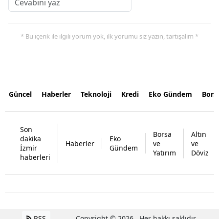
* Bu içerik ile ilgili yorum yok, ilk yorumu siz yazın, tartışalım *
Güncel
Haberler
Teknoloji
Kredi
Eko Gündem
Bors
Son
Borsa
Altın
dakika
Eko
Haberler
ve
ve
İzmir
Gündem
Yatırım
Döviz
haberleri
RSS
Copyright © 2026 . Her hakkı saklıdır.