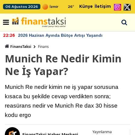
Künye
İletişim
06 Ağustos 2026
26
°
2026 Haziran Ayında Bütçe Artışı Yaşandı
22:26
FinansTaksi
Finans
Munich Re Nedir Kimin
Ne İş Yapar?
Munich Re nedir kimin ne iş yapar sorusuna
kısaca bu şekilde cevap verdikten sonra;
reasürans nedir ve Munich Re dax 30 hisse
kodu ergo
Yayınlanma
FinansTaksi Haber Merkezi