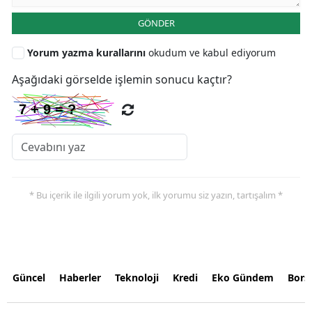
GÖNDER
Yorum yazma kurallarını
okudum ve kabul ediyorum
Aşağıdaki görselde işlemin sonucu kaçtır?
* Bu içerik ile ilgili yorum yok, ilk yorumu siz yazın, tartışalım *
Güncel
Haberler
Teknoloji
Kredi
Eko Gündem
Bors