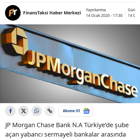
Yayınlanma
Günce
FinansTaksi Haber Merkezi
14 Ocak 2020 - 17:30
14 Oca
Abone Ol
JP Morgan Chase Bank N.A Türkiye’de şube
açan yabancı sermayeli bankalar arasında