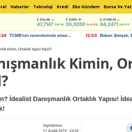
cel
Haberler
Teknoloji
Kredi
Eko Gündem
Borsa Ve Yat
DOLAR
EURO
STERLIN
47,7147
55,0350
64,2471
%0.16
%-0.02
%0.07
TCMB'nin rezervlerinde artan
Bakan Şimşek, 
:24
12:03
momentum devam ediyor
için umut verici
bulundu
lık Kimin, Ortaklık Yapısı Nasıl?
nışmanlık Kimin, O
l?
n? İdealist Danışmanlık Ortaklık Yapısı! İde
k!
Yayınlanma
11 Aralık 2019 - 23:32