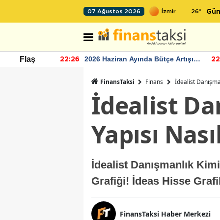
26
°
07 Ağustos 2026
Gün
r seviyesinin
2026 Haziran Ayında Bütçe Artışı
Flaş
22:26
22
Yaşandı
FinansTaksi
Finans
İdealist Danışman
İdealist Da
Yapısı Nası
İdealist Danışmanlık Kimi
Grafiği! İdeas Hisse Grafi
FinansTaksi Haber Merkezi