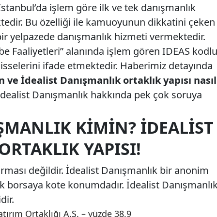
stanbul’da işlem göre ilk ve tek danışmanlık
tedir. Bu özelliği ile kamuoyunun dikkatini çeken
bir yelpazede danışmanlık hizmeti vermektedir.
 Faaliyetleri” alanında işlem gören IDEAS kodl
isselerini ifade etmektedir. Haberimiz detayında
 ve İdealist Danışmanlık ortaklık yapısı nasıl
İdealist Danışmanlık hakkında pek çok soruya
ŞMANLIK KIMIN? İDEALIST
RTAKLIK YAPISI!
irması değildir. İdealist Danışmanlık bir anonim
lık borsaya kote konumdadır. İdealist Danışmanlı
dir.
tırım Ortaklığı A.Ş. – yüzde 38,9