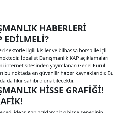
IŞMANLIK HABERLERI
 EDILMELI?
 sektörle ilgili kişiler ve bilhassa borsa ile içli
etmektedir. İdealist Danışmanlık KAP açıklamaları
mi internet sitesinden yayımlanan Genel Kurul
arı bu noktada en güvenilir haber kaynaklarıdır. B
a da fikir sahibi olunabilecektir.
ŞMANLIK HISSE GRAFIĞI!
AFIK!
senedi ideas Kap açıklamaları hisse senedinin