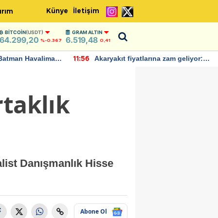
Künye
İletişim
ırım
BITCOIN
(USDT)
GRAM ALTIN
64.299,20
6.519,48
%-0.367
0,41
Batman Havalimanı
Akaryakıt fiyatlarına zam geliyor:
11:56
 açıklamalarda
Yeni tarih açıklandı
rtaklık
alist Danışmanlık Hisse
Abone Ol