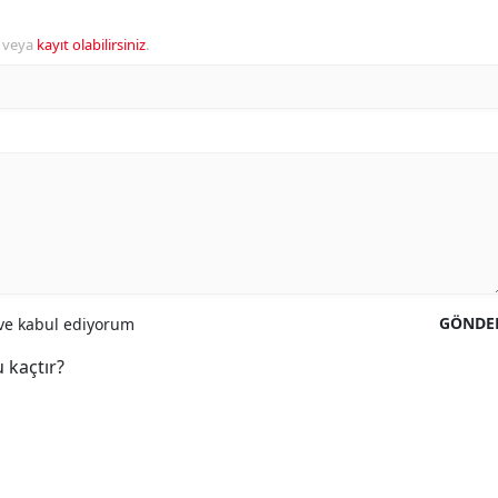
veya
kayıt olabilirsiniz
.
GÖNDE
e kabul ediyorum
 kaçtır?