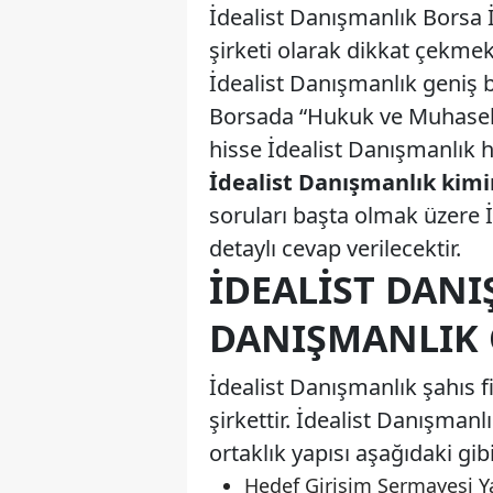
İdealist Danışmanlık Borsa İ
şirketi olarak dikkat çekmek
İdealist Danışmanlık geniş 
Borsada “Hukuk ve Muhasebe
hisse İdealist Danışmanlık h
İdealist Danışmanlık kimin
soruları başta olmak üzere 
detaylı cevap verilecektir.
İDEALIST DANI
DANIŞMANLIK O
İdealist Danışmanlık şahıs f
şirkettir. İdealist Danışman
ortaklık yapısı aşağıdaki gibi
Hedef Girişim Sermayesi Ya