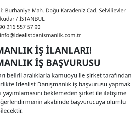
i: Burhaniye Mah. Doğu Karadeniz Cad. Selvilievler
sküdar / İSTANBUL
+90 216 557 57 90
info@idealistdanismanlik.com.tr
MANLIK İŞ İLANLARI!
MANLIK İŞ BAŞVURUSU
rı belirli aralıklarla kamuoyu ile şirket tarafından
irlikte İdealist Danışmanlık iş başvurusu yapmak
lanı yayımlamasını beklemeden şirket ile iletişime
i değerlendirmenin akabinde başvurucuya olumlu
lecektir.