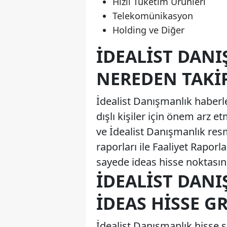
Hızlı Tüketim Ürünleri
Telekomünikasyon
Holding ve Diğer
İDEALIST DAN
NEREDEN TAKIP
İdealist Danışmanlık haberleri
dışlı kişiler için önem arz 
ve İdealist Danışmanlık res
raporları ile Faaliyet Raporl
sayede ideas hisse noktasınd
İDEALIST DANI
İDEAS HISSE GR
İdealist Danışmanlık hisse 