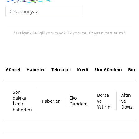
* Bu içerik ile ilgili yorum yok, ilk yorumu siz yazın, tartışalım *
Güncel
Haberler
Teknoloji
Kredi
Eko Gündem
Bors
Son
Borsa
Altın
dakika
Eko
Haberler
ve
ve
İzmir
Gündem
Yatırım
Döviz
haberleri