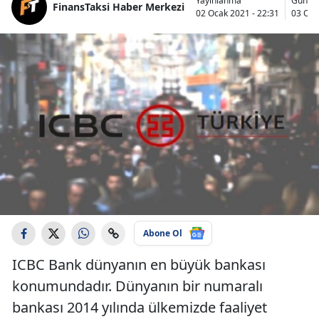
Yayınlanma
Günce
FinansTaksi Haber Merkezi
02 Ocak 2021 - 22:31
03 Oca
Abone Ol
ICBC Bank dünyanın en büyük bankası
konumundadır. Dünyanın bir numaralı
bankası 2014 yılında ülkemizde faaliyet