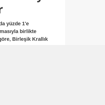
r
nda yüzde 1'e
masıyla birlikte
re, Birleşik Krallık
.
Abone Ol
Finans