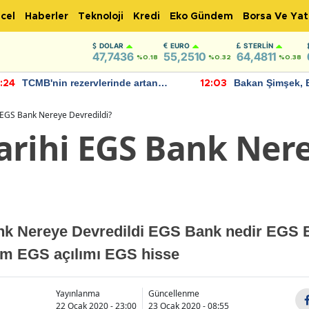
cel
Haberler
Teknoloji
Kredi
Eko Gündem
Borsa Ve Yat
DOLAR
EURO
STERLIN
47,7436
55,2510
64,4811
%0.18
%0.32
%0.38
TCMB'nin rezervlerinde artan
Bakan Şimşek, 
:24
12:03
momentum devam ediyor
için umut verici
bulundu
 EGS Bank Nereye Devredildi?
arihi EGS Bank Ner
nk Nereye Devredildi EGS Bank nedir EGS
im EGS açılımı EGS hisse
Yayınlanma
Güncellenme
22 Ocak 2020 - 23:00
23 Ocak 2020 - 08:55