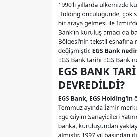
1990’lı yıllarda ülkemizde 
Holding öncülüğünde, çok say
bir araya gelmesi ile İzmir’
Bank’ın kuruluş amacı da ba
Bölgesi’nin tekstil esnafına
değişmiştir.
EGS Bank nedir
EGS Bank tarihi EGS Bank ne
EGS BANK TARI
DEVREDILDI?
EGS Bank, EGS Holding’in
ö
Temmuz ayında İzmir merkez
Ege Giyim Sanayicileri Yatır
banka, kuruluşundan yaklaşık
almıştır. 1997 yıl başından i