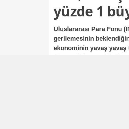
yüzde 1 bü
Uluslararası Para Fonu (I
gerilemesinin beklendiğini
ekonominin yavaş yavaş t
ekonomisi, sonraki yıllard
Nur Duman