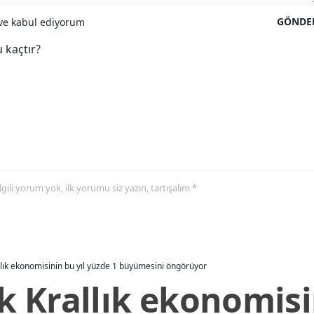
GÖNDE
e kabul ediyorum
 kaçtır?
 ilgili yorum yok, ilk yorumu siz yazın, tartışalım *
allık ekonomisinin bu yıl yüzde 1 büyümesini öngörüyor
ik Krallık ekonomisi