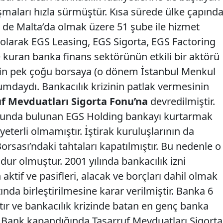
maları hızla sürmüştür. Kısa sürede ülke çapınd
i de Malta’da olmak üzere 51 şube ile hizmet
rı olarak EGS Leasing, EGS Sigorta, EGS Factoring
 kuran banka finans sektörünün etkili bir aktörü
lerin pek çoğu borsaya (o dönem İstanbul Menkul
umdaydı. Bankacılık krizinin patlak vermesinin
f Mevduatları Sigorta Fonu’na
devredilmiştir.
unda bulunan EGS Holding bankayı kurtarmak
yeterli olmamıştır. İştirak kuruluşlarının da
rsası’ndaki tahtaları kapatılmıştır. Bu nedenle o
ur olmuştur. 2001 yılında bankacılık izni
aktif ve pasifleri, alacak ve borçları dahil olmak
ında birleştirilmesine karar verilmiştir. Banka 6
ır ve bankacılık krizinde batan en genç banka
S Bank kapandığında Tasarruf Mevduatları Sigorta