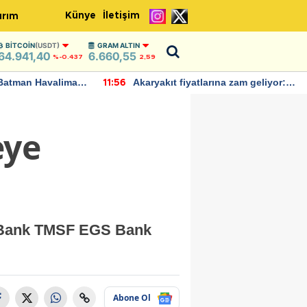
Künye
İletişim
ırım
BITCOIN
(USDT)
GRAM ALTIN
64.941,40
6.660,55
%-0.437
2,59
Batman Havalimanı
Akaryakıt fiyatlarına zam geliyor:
11:56
 açıklamalarda
Yeni tarih açıklandı
eye
 Bank TMSF EGS Bank
Abone Ol