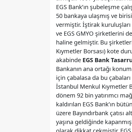
EGS Bank’ın şubeleşme çalış
50 bankaya ulaşmış ve biris
vermiştir. İştirak kuruluşla
ve EGS GMYO şirketlerini de
haline gelmiştir. Bu şirket
Kıymetler Borsası) kote dur
akabinde
EGS Bank Tasarru
Bankanın ana ortağı konum
için çabalasa da bu çabaları 
İstanbul Menkul Kıymetler Bo
dönem 92 bin yatırımcı mağd
kaldırılan EGS Bank’ın bütün 
üzere Bayındırbank çatısı alt
yaşına geldiğinde kapanmışt
olarak dikkat çekmiştir. EG