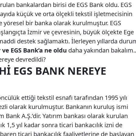
kurulan bankalardan birisi de EGS Bank oldu. EGS
ıda küçük ve orta ölçekli tekstil işletmecisinin
de yöresel bir banka olarak kurulmuştur. EGS
şlangıçta İzmir ve çevresinin, büyük ölçekte Ege
 maddi destek sağlamaktı. İlerleyen yıllarda duru
 ve EGS Bank’a ne oldu
daha yakından bakalım
reye devredildi?
HI EGS BANK NEREYE
ncülük ettiği tekstil esnafı tarafından 1995 yılı
li olarak kurulmuştur. Bankanın kuruluş ismi
ım Bank A.Ş.’dir. Yatırım bankası olarak kurulan
 1,5 yıl kadar sonra ticari bankacılık izni de
tibaren ticari bankacılık faaliyetlerine de başlayan