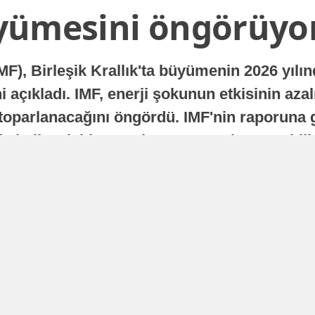
yümesini öngörüyo
MF), Birleşik Krallık'ta büyümenin 2026 yılı
 açıkladı. IMF, enerji şokunun etkisinin azal
oparlanacağını öngördü. IMF'nin raporuna gö
a istikrarlı bir toparlanma süreci yaşayabilir
Yayınlanma
16 Temmuz 2026 - 22:37