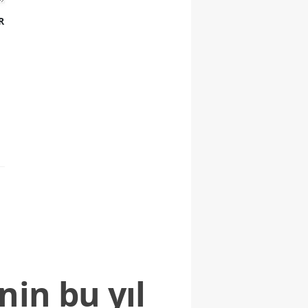
R
nin bu yıl