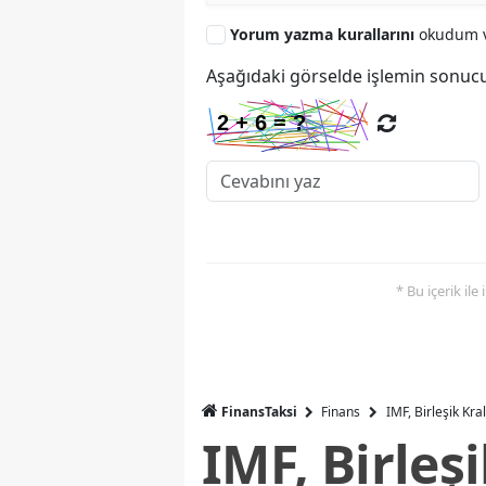
Yorum yazma kurallarını
okudum v
Aşağıdaki görselde işlemin sonucu
* Bu içerik ile
FinansTaksi
Finans
IMF, Birleşik Kr
IMF, Birleş