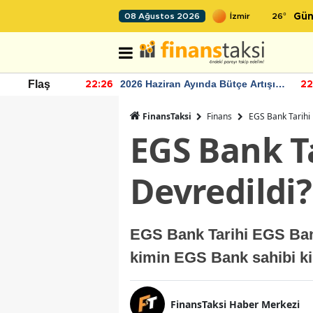
26
°
08 Ağustos 2026
Gün
r seviyesinin
2026 Haziran Ayında Bütçe Artışı
Flaş
22:26
22
Yaşandı
FinansTaksi
Finans
EGS Bank Tarihi
EGS Bank T
Devredildi?
EGS Bank Tarihi EGS Ba
kimin EGS Bank sahibi k
FinansTaksi Haber Merkezi