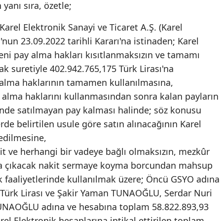
yanı sıra, özetle;
arel Elektronik Sanayi ve Ticaret A.Ş. (Karel
nun 23.09.2022 tarihli Kararı'na istinaden; Karel
eni pay alma hakları kısıtlanmaksızın ve tamamı
ak suretiyle 402.942.765,175 Türk Lirası'na
 alma haklarının tamamen kullanılmasına,
 alma haklarını kullanmasından sonra kalan payların
inde satılmayan pay kalması halinde; söz konusu
erde belirtilen usule göre satın alınacağının Karel
 edilmesine,
t ve herhangi bir vadeye bağlı olmaksızın, mezkûr
ya çıkacak nakit sermaye koyma borcundan mahsup
k faaliyetlerinde kullanılmak üzere; Öncü GSYO adına
 Türk Lirası ve Şakir Yaman TUNAOĞLU, Serdar Nuri
UNAOĞLU adına ve hesabına toplam 58.822.893,93
rel Elektronik hesaplarına intikal ettirilen toplam