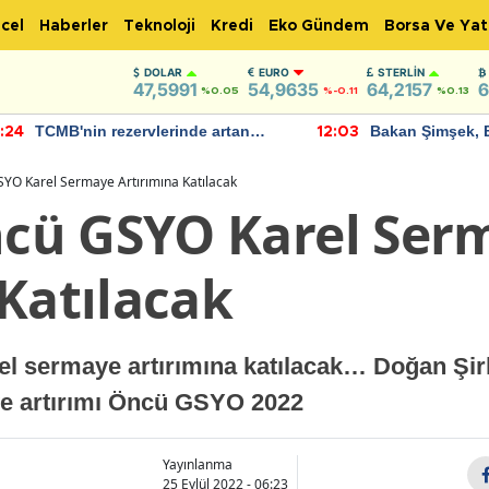
cel
Haberler
Teknoloji
Kredi
Eko Gündem
Borsa Ve Yat
DOLAR
EURO
STERLIN
47,5991
54,9635
64,2157
6
%0.05
%-0.11
%0.13
TCMB'nin rezervlerinde artan
Bakan Şimşek, 
:24
12:03
momentum devam ediyor
için umut verici
bulundu
O Karel Sermaye Artırımına Katılacak
cü GSYO Karel Ser
Katılacak
sermaye artırımına katılacak… Doğan Şirk
ye artırımı Öncü GSYO 2022
Yayınlanma
25 Eylül 2022 - 06:23