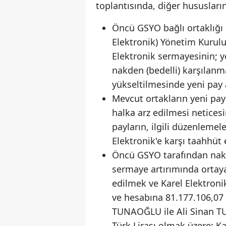
toplantısında, diğer hususların 
Öncü GSYO bağlı ortaklığı K
Elektronik) Yönetim Kurulu'
Elektronik sermayesinin; y
nakden (bedelli) karşılanm
yükseltilmesinde yeni pay
Mevcut ortakların yeni pay
halka arz edilmesi netices
payların, ilgili düzenlemel
Elektronik'e karşı taahhüt
Öncü GSYO tarafından naki
sermaye artırımında orta
edilmek ve Karel Elektroni
ve hesabına 81.177.106,07
TUNAOĞLU ile Ali Sinan T
Türk Lirası olmak üzere; Ka