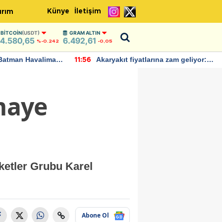
Künye
İletişim
ırım
BITCOIN
(USDT)
GRAM ALTIN
4.580,65
6.492,61
%-0.242
-0,05
Batman Havalimanı
Akaryakıt fiyatlarına zam geliyor:
11:56
 açıklamalarda
Yeni tarih açıklandı
maye
etler Grubu Karel
Abone Ol