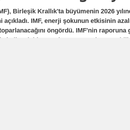
MF), Birleşik Krallık'ta büyümenin 2026 yılı
 açıkladı. IMF, enerji şokunun etkisinin azal
oparlanacağını öngördü. IMF'nin raporuna gö
a istikrarlı bir toparlanma süreci yaşayabilir
Yayınlanma
16 Temmuz 2026 - 22:37