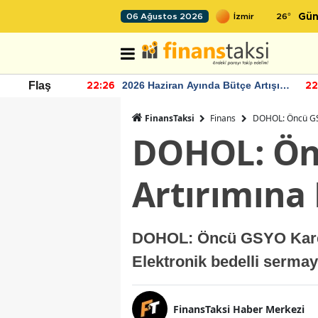
26
°
06 Ağustos 2026
Gün
r seviyesinin
2026 Haziran Ayında Bütçe Artışı
Flaş
22:26
22
Yaşandı
FinansTaksi
Finans
DOHOL: Öncü GSY
DOHOL: Ön
Artırımına 
DOHOL: Öncü GSYO Karel 
Elektronik bedelli serma
FinansTaksi Haber Merkezi