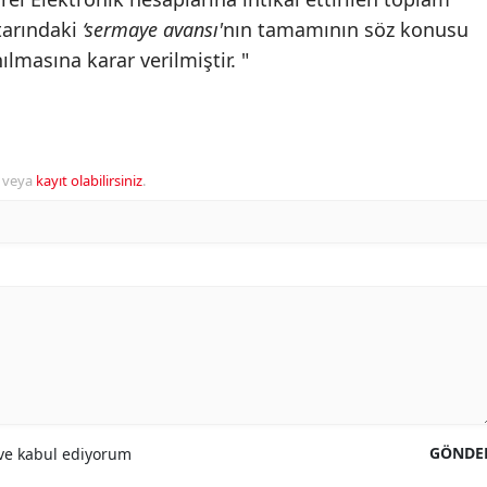
utarındaki
‘sermaye avansı'
nın tamamının söz konusu
lmasına karar verilmiştir. "
veya
kayıt olabilirsiniz
.
GÖNDE
e kabul ediyorum