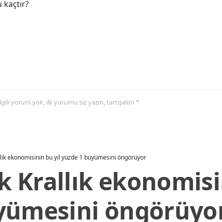
 kaçtır?
 ilgili yorum yok, ilk yorumu siz yazın, tartışalım *
allık ekonomisinin bu yıl yüzde 1 büyümesini öngörüyor
ik Krallık ekonomisi
yümesini öngörüyo