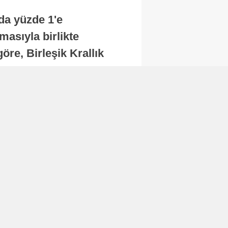
nda yüzde 1'e
masıyla birlikte
re, Birleşik Krallık
.
Abone Ol
Finans
Bitcoin, 65 bin dolar
seviyesinin altına