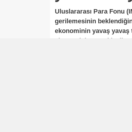
Uluslararası Para Fonu (I
gerilemesinin beklendiğini
ekonominin yavaş yavaş t
ekonomisi, sonraki yıllard
Nur Duman