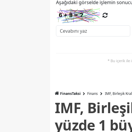
Aşağıdaki görselde işlemin sonucu
* Bu içerik ile
FinansTaksi
Finans
IMF, Birleşik Kr
IMF, Birleş
yüzde 1 bü