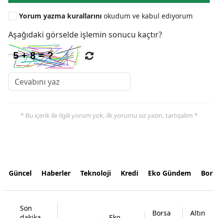
Yorum yazma kurallarını
okudum ve kabul ediyorum
Aşağıdaki görselde işlemin sonucu kaçtır?
* Bu içerik ile ilgili yorum yok, ilk yorumu siz yazın, tartışalım *
Güncel
Haberler
Teknoloji
Kredi
Eko Gündem
Bors
Son
Borsa
Altın
dakika
Eko