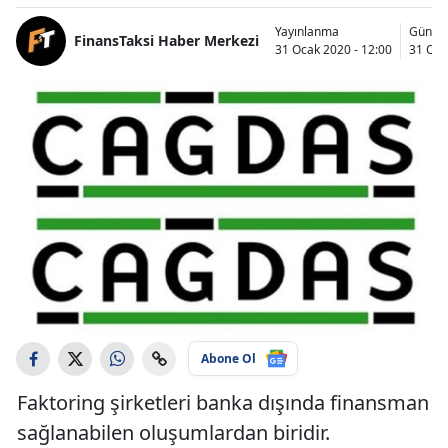
Yayınlanma
Günce
FinansTaksi Haber Merkezi
31 Ocak 2020 - 12:00
31 Oca
Abone Ol
Faktoring şirketleri banka dışında finansman
sağlanabilen oluşumlardan biridir.