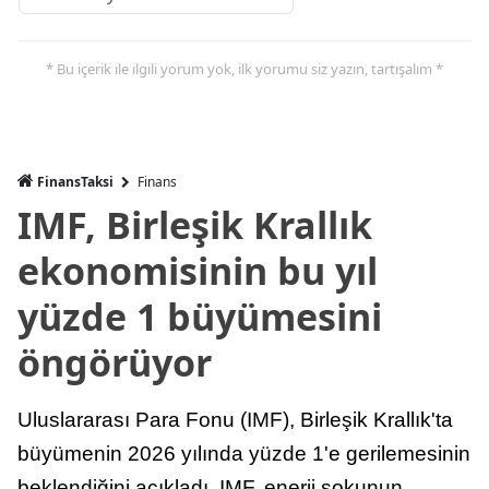
* Bu içerik ile ilgili yorum yok, ilk yorumu siz yazın, tartışalım *
FinansTaksi
Finans
IMF, Birleşik Krallık
ekonomisinin bu yıl
yüzde 1 büyümesini
öngörüyor
Uluslararası Para Fonu (IMF), Birleşik Krallık'ta
büyümenin 2026 yılında yüzde 1'e gerilemesinin
beklendiğini açıkladı. IMF, enerji şokunun