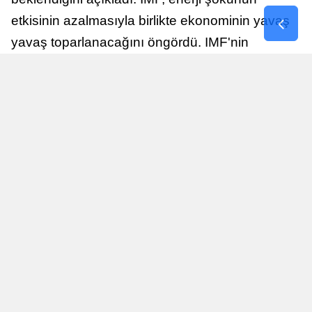
etkisinin azalmasıyla birlikte ekonominin yavaş
yavaş toparlanacağını öngördü. IMF'nin
raporuna göre, Birleşik Krallık ekonomisi,
sonraki yıllarda istikrarlı bir toparlanma süreci
yaşayabilir.
Yayınlanma
Nur Duman
16 Temmuz 2026 - 22:37