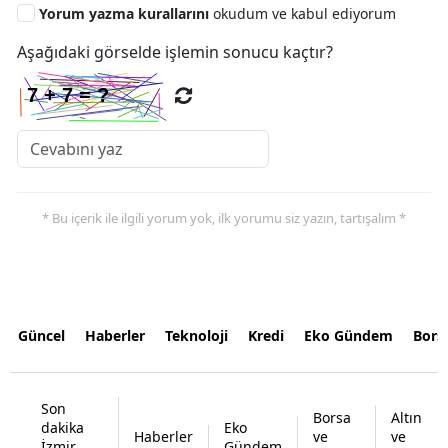
Yorum yazma kurallarını
okudum ve kabul ediyorum
Aşağıdaki görselde işlemin sonucu kaçtır?
* Bu içerik ile ilgili yorum yok, ilk yorumu siz yazın, tartışalım *
Güncel
Haberler
Teknoloji
Kredi
Eko Gündem
Bors
Son
Borsa
Altın
dakika
Eko
Haberler
ve
ve
İzmir
Gündem