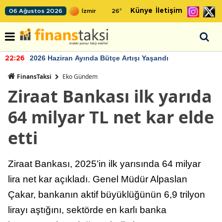
Künye
İletişim
06 Ağustos 2026
26
°
2026 Haziran Ayında Bütçe Artışı Yaşandı
22:26
FinansTaksi
Eko Gündem
Ziraat Bankası ilk yarıda
64 milyar TL net kar elde
etti
Ziraat Bankası, 2025’in ilk yarısında 64 milyar
lira net kar açıkladı. Genel Müdür Alpaslan
Çakar, bankanın aktif büyüklüğünün 6,9 trilyon
lirayı aştığını, sektörde en karlı banka