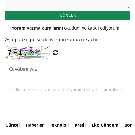
GÖNDER
Yorum yazma kurallarını
okudum ve kabul ediyorum
Aşağıdaki görselde işlemin sonucu kaçtır?
* Bu içerik ile ilgili yorum yok, ilk yorumu siz yazın, tartışalım *
Güncel
Haberler
Teknoloji
Kredi
Eko Gündem
Bors