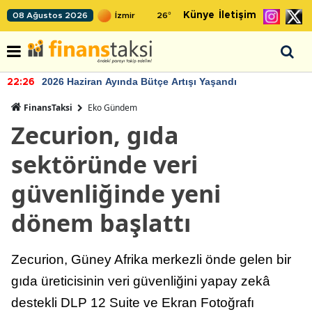
Künye
İletişim
08 Ağustos 2026
26
°
2026 Haziran Ayında Bütçe Artışı Yaşandı
22:26
FinansTaksi
Eko Gündem
Zecurion, gıda
sektöründe veri
güvenliğinde yeni
dönem başlattı
Zecurion, Güney Afrika merkezli önde gelen bir
gıda üreticisinin veri güvenliğini yapay zekâ
destekli DLP 12 Suite ve Ekran Fotoğrafı