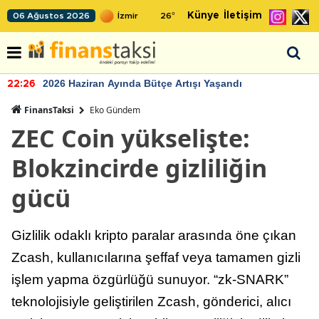
Künye
İletişim
06 Ağustos 2026
26
°
2026 Haziran Ayında Bütçe Artışı Yaşandı
22:26
FinansTaksi
Eko Gündem
ZEC Coin yükselişte:
Blokzincirde gizliliğin
gücü
Gizlilik odaklı kripto paralar arasında öne çıkan
Zcash, kullanıcılarına şeffaf veya tamamen gizli
işlem yapma özgürlüğü sunuyor. “zk-SNARK”
teknolojisiyle geliştirilen Zcash, gönderici, alıcı