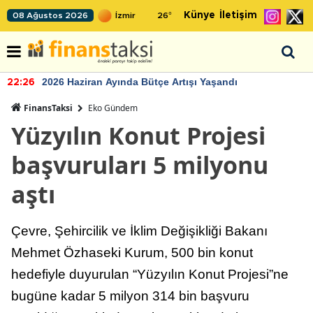
Künye
İletişim
08 Ağustos 2026
26
°
2026 Haziran Ayında Bütçe Artışı Yaşandı
22:26
FinansTaksi
Eko Gündem
Yüzyılın Konut Projesi
başvuruları 5 milyonu
aştı
Çevre, Şehircilik ve İklim Değişikliği Bakanı
Mehmet Özhaseki Kurum, 500 bin konut
hedefiyle duyurulan “Yüzyılın Konut Projesi”ne
bugüne kadar 5 milyon 314 bin başvuru