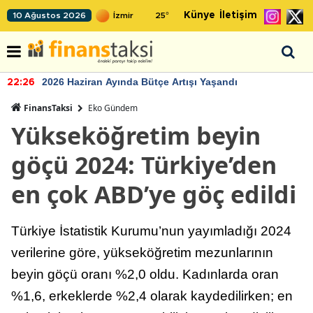
Künye
İletişim
10 Ağustos 2026
25
°
2026 Haziran Ayında Bütçe Artışı Yaşandı
22:26
FinansTaksi
Eko Gündem
Yükseköğretim beyin
göçü 2024: Türkiye’den
en çok ABD’ye göç edildi
Türkiye İstatistik Kurumu’nun yayımladığı 2024
verilerine göre, yükseköğretim mezunlarının
beyin göçü oranı %2,0 oldu. Kadınlarda oran
%1,6, erkeklerde %2,4 olarak kaydedilirken; en