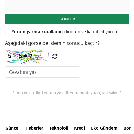
GÖNDER
Yorum yazma kurallarını
okudum ve kabul ediyorum
Aşağıdaki görselde işlemin sonucu kaçtır?
* Bu içerik ile ilgili yorum yok, ilk yorumu siz yazın, tartışalım *
Güncel
Haberler
Teknoloji
Kredi
Eko Gündem
Bors