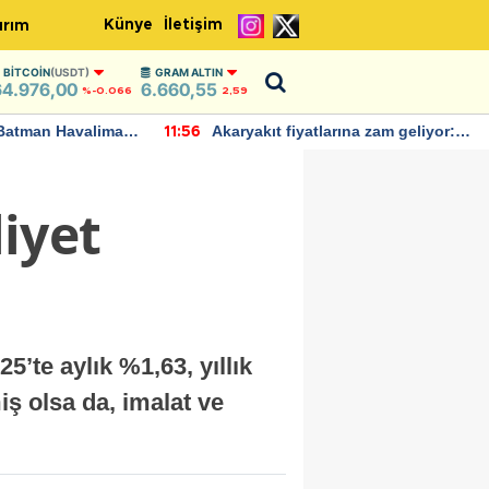
Künye
İletişim
ırım
BITCOIN
(USDT)
GRAM ALTIN
64.976,00
6.660,55
%-0.066
2,59
Batman Havalimanı
Akaryakıt fiyatlarına zam geliyor:
11:56
 açıklamalarda
Yeni tarih açıklandı
liyet
5’te aylık %1,63, yıllık
iş olsa da, imalat ve