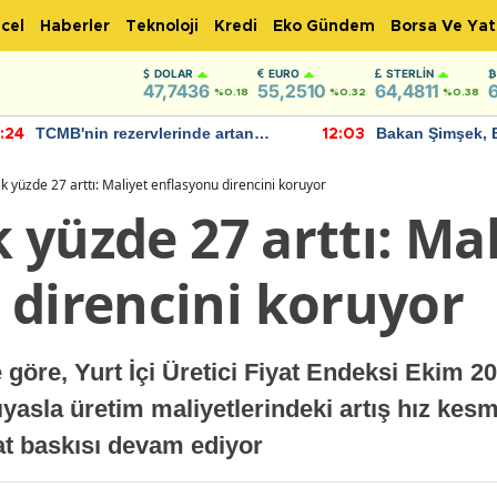
cel
Haberler
Teknoloji
Kredi
Eko Gündem
Borsa Ve Yat
DOLAR
EURO
STERLIN
47,7436
55,2510
64,4811
%0.18
%0.32
%0.38
TCMB'nin rezervlerinde artan
Bakan Şimşek, 
:24
12:03
momentum devam ediyor
için umut verici
bulundu
lık yüzde 27 arttı: Maliyet enflasyonu direncini koruyor
k yüzde 27 arttı: Ma
 direncini koruyor
 göre, Yurt İçi Üretici Fiyat Endeksi Ekim 202
ıyasla üretim maliyetlerindeki artış hız kesm
yat baskısı devam ediyor