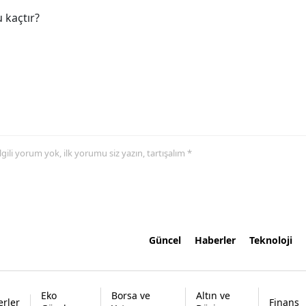
 kaçtır?
 ilgili yorum yok, ilk yorumu siz yazın, tartışalım *
Güncel
Haberler
Teknoloji
Eko
Borsa ve
Altın ve
rler
Finans