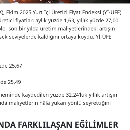
), Ekim 2025 Yurt İçi Üretici Fiyat Endeksi (Yİ-ÜFE)
retici fiyatları aylık yüzde 1,63, yıllık yüzde 27,00
lo, son bir yılda üretim maliyetlerindeki artışın
sek seviyelerde kaldığını ortaya koydu. Yİ-ÜFE
üzde 25,67
zde 25,49
neminde kaydedilen yüzde 32,24’lük yıllık artışın
nda maliyetlerin hâlâ yukarı yönlü seyrettiğini
NDA FARKLILAŞAN EĞILIMLER