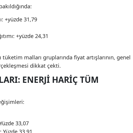
bakıldığında:
ı: +yüzde 31,79
ğıtımı: +yüzde 24,31
ı tüketim malları gruplarında fiyat artışlarının, genel
çekleşmesi dikkat çekti.
ARI: ENERJI HARIÇ TÜM
eğişimleri:
 Yüzde 33,07
: Yüzde 33,91