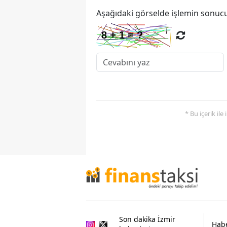
Aşağıdaki görselde işlemin sonucu
* Bu içerik ile
Son dakika İzmir
Habe