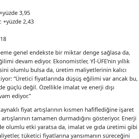
 +yüzde 3,95
: +yüzde 2,43
,18
erileme genel endekste bir miktar denge sağlasa da,
ğilimi devam ediyor. Ekonomistler, Yİ-ÜFE’nin yıllık
ni olumlu bulsa da, üretim maliyetlerinin kalıcı
iyor: “Üretici fiyatlarında düşüş eğilimi var ancak bu,
e güçlü değil. Özellikle imalat ve enerji dışı
vam ediyor.”
aynaklı fiyat artışlarının kısmen hafiflediğine işaret
t artışlarının tamamen durmadığını gösteriyor. Enerji
de olumlu etki yaratsa da, imalat ve gıda üretimi gibi
iyetler, tüketici fiyatlarına yansımanın süreceğini