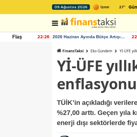
27
°
09 Ağustos 2026
Gün
r seviyesinin
2026 Haziran Ayında Bütçe Artışı
Flaş
22:26
22
Yaşandı
FinansTaksi
Eko Gündem
Yİ-ÜFE yıl
Yİ-ÜFE yıllı
enflasyonu
TÜİK’in açıkladığı verilere
%27,00 arttı. Geçen yıla k
enerji dışı sektörlerde fi