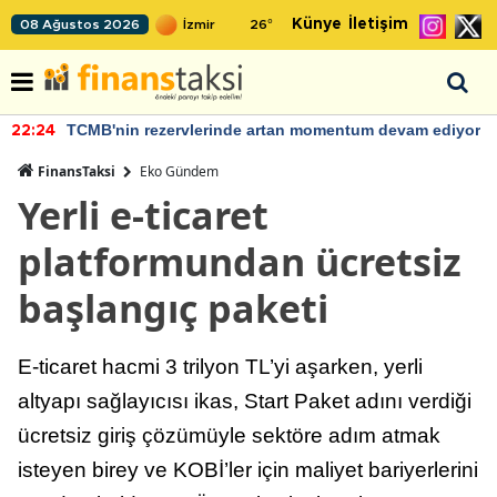
Künye
İletişim
08 Ağustos 2026
26
°
TCMB'nin rezervlerinde artan momentum devam ediyor
22:24
FinansTaksi
Eko Gündem
Yerli e-ticaret
platformundan ücretsiz
başlangıç paketi
E-ticaret hacmi 3 trilyon TL’yi aşarken, yerli
altyapı sağlayıcısı ikas, Start Paket adını verdiği
ücretsiz giriş çözümüyle sektöre adım atmak
isteyen birey ve KOBİ’ler için maliyet bariyerlerini