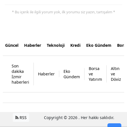
* Bu içerik ile ilgili yorum yok, ilk yorumu siz yazın, tartışalım *
Güncel
Haberler
Teknoloji
Kredi
Eko Gündem
Bors
Son
Borsa
Altın
dakika
Eko
Haberler
ve
ve
İzmir
Gündem
Yatırım
Döviz
haberleri
RSS
Copyright © 2026 . Her hakkı saklıdır.