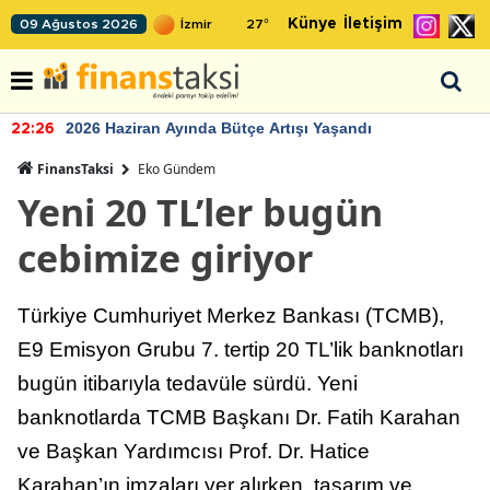
Künye
İletişim
09 Ağustos 2026
27
°
2026 Haziran Ayında Bütçe Artışı Yaşandı
22:26
FinansTaksi
Eko Gündem
Yeni 20 TL’ler bugün
cebimize giriyor
Türkiye Cumhuriyet Merkez Bankası (TCMB),
E9 Emisyon Grubu 7. tertip 20 TL’lik banknotları
bugün itibarıyla tedavüle sürdü. Yeni
banknotlarda TCMB Başkanı Dr. Fatih Karahan
ve Başkan Yardımcısı Prof. Dr. Hatice
Karahan’ın imzaları yer alırken, tasarım ve