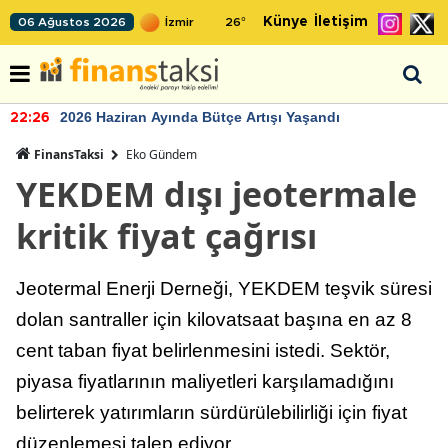
Künye
İletişim
06 Ağustos 2026
26
°
2026 Haziran Ayında Bütçe Artışı Yaşandı
22:26
FinansTaksi
Eko Gündem
YEKDEM dışı jeotermale
kritik fiyat çağrısı
Jeotermal Enerji Derneği, YEKDEM teşvik süresi
dolan santraller için kilovatsaat başına en az 8
cent taban fiyat belirlenmesini istedi. Sektör,
piyasa fiyatlarının maliyetleri karşılamadığını
belirterek yatırımların sürdürülebilirliği için fiyat
düzenlemesi talep ediyor