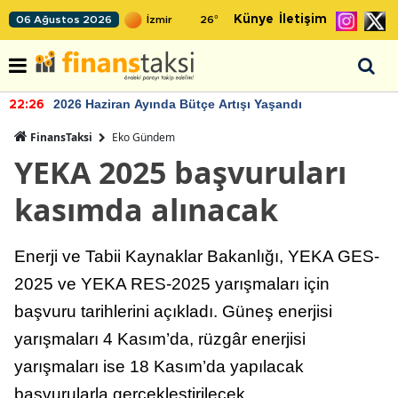
Künye
İletişim
06 Ağustos 2026
26
°
2026 Haziran Ayında Bütçe Artışı Yaşandı
22:26
FinansTaksi
Eko Gündem
YEKA 2025 başvuruları
kasımda alınacak
Enerji ve Tabii Kaynaklar Bakanlığı, YEKA GES-
2025 ve YEKA RES-2025 yarışmaları için
başvuru tarihlerini açıkladı. Güneş enerjisi
yarışmaları 4 Kasım’da, rüzgâr enerjisi
yarışmaları ise 18 Kasım’da yapılacak
başvurularla gerçekleştirilecek