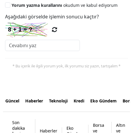
Yorum yazma kurallarını
okudum ve kabul ediyorum
Aşağıdaki görselde işlemin sonucu kaçtır?
* Bu içerik ile ilgili yorum yok, ilk yorumu siz yazın, tartışalım *
Güncel
Haberler
Teknoloji
Kredi
Eko Gündem
Bors
Son
Borsa
Altın
dakika
Eko
Haberler
ve
ve