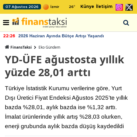
Künye
İletişim
07 Ağustos 2026
26
°
2026 Haziran Ayında Bütçe Artışı Yaşandı
22:26
FinansTaksi
Eko Gündem
YD-ÜFE ağustosta yıllık
yüzde 28,01 arttı
Türkiye İstatistik Kurumu verilerine göre, Yurt
Dışı Üretici Fiyat Endeksi Ağustos 2025’te yıllık
bazda %28,01, aylık bazda ise %1,32 arttı.
İmalat ürünlerinde yıllık artış %28,03 olurken,
enerji grubunda aylık bazda düşüş kaydedildi