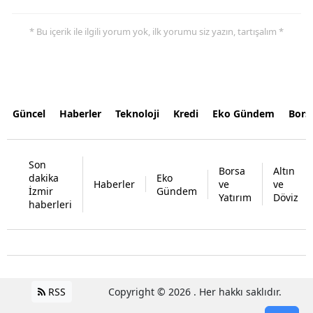
* Bu içerik ile ilgili yorum yok, ilk yorumu siz yazın, tartışalım *
Güncel
Haberler
Teknoloji
Kredi
Eko Gündem
Bors
Son
Borsa
Altın
dakika
Eko
Haberler
ve
ve
İzmir
Gündem
Yatırım
Döviz
haberleri
RSS
Copyright © 2026 . Her hakkı saklıdır.