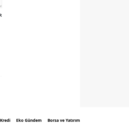
R
Kredi
Eko Gündem
Borsa ve Yatırım