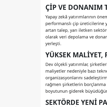
ÇIP VE DONANIM T
Yapay zekâ yatırımlarının öne
performanslı çip üreticilerine 
artan talep, yarı iletken sekt
olarak veri depolama ve donanı
yerleşti.
YÜKSEK MALIYET, 
Dev ölçekli yatırımlar, şirketl
maliyetler nedeniyle bazı tekno
organizasyonlarını sadeleştirm
rağmen şirketlerin borçlanma y
boyutunun giderek büyüdüğüne
SEKTÖRDE YENI P