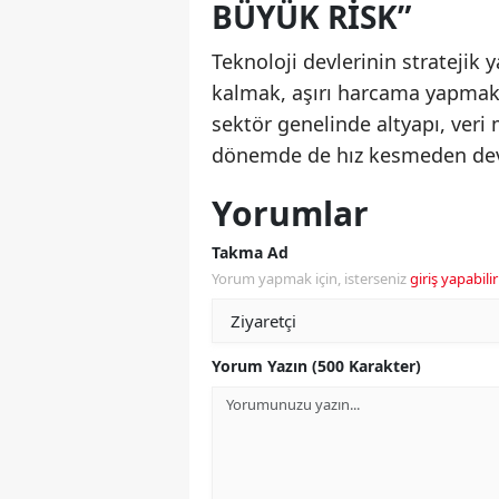
BÜYÜK RISK”
Teknoloji devlerinin stratejik 
kalmak, aşırı harcama yapmakt
sektör genelinde altyapı, ver
dönemde de hız kesmeden dev
Yorumlar
Takma Ad
Yorum yapmak için, isterseniz
giriş yapabilir
Yorum Yazın (500 Karakter)