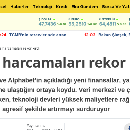
cel
Haberler
Teknoloji
Kredi
Eko Gündem
Borsa Ve Yat
DOLAR
EURO
STERLIN
47,7436
55,2510
64,4811
%0.18
%0.32
%0.38
TCMB'nin rezervlerinde artan
Bakan Şimşek, 
:24
12:03
momentum devam ediyor
için umut verici
bulundu
 harcamaları rekor kırdı
 harcamaları rekor 
e Alphabet’in açıkladığı yeni finansallar, ya
e ulaştığını ortaya koydu. Veri merkezi ve çi
ken, teknoloji devleri yüksek maliyetlere r
ı agresif şekilde artırmayı sürdürüyor
Yayınlanma