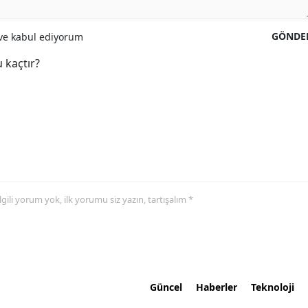
GÖNDE
e kabul ediyorum
 kaçtır?
 ilgili yorum yok, ilk yorumu siz yazın, tartışalım *
Güncel
Haberler
Teknoloji