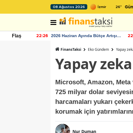
26
°
08 Ağustos 2026
Gün
r seviyesinin
2026 Haziran Ayında Bütçe Artışı
Flaş
22:26
22
Yaşandı
FinansTaksi
Eko Gündem
Yapay zeka
Yapay zeka
Microsoft, Amazon, Meta v
725 milyar dolar seviyesin
harcamaları yukarı çeker
korumak için yatırımların
Nur Duman