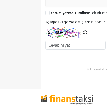
Yorum yazma kurallarını
okudum v
Aşağıdaki görselde işlemin sonucu
* Bu içerik ile