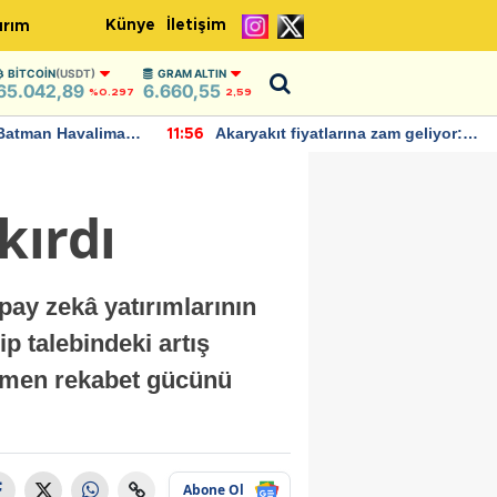
Künye
İletişim
ırım
BITCOIN
(USDT)
GRAM ALTIN
65.042,89
6.660,55
%0.297
2,59
Batman Havalimanı
Akaryakıt fiyatlarına zam geliyor:
11:56
 açıklamalarda
Yeni tarih açıklandı
kırdı
pay zekâ yatırımlarının
p talebindeki artış
ağmen rekabet gücünü
Abone Ol