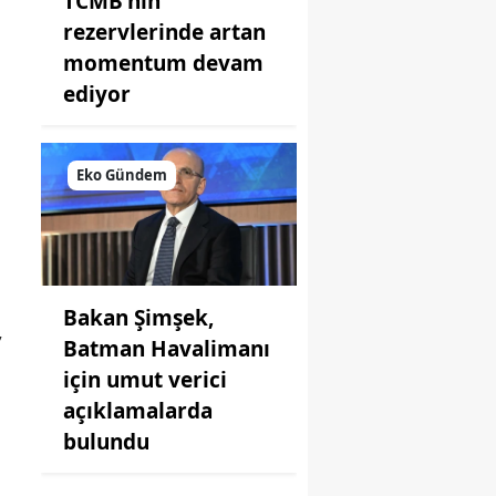
TCMB'nin
rezervlerinde artan
momentum devam
ediyor
Eko Gündem
Bakan Şimşek,
,
Batman Havalimanı
için umut verici
açıklamalarda
bulundu