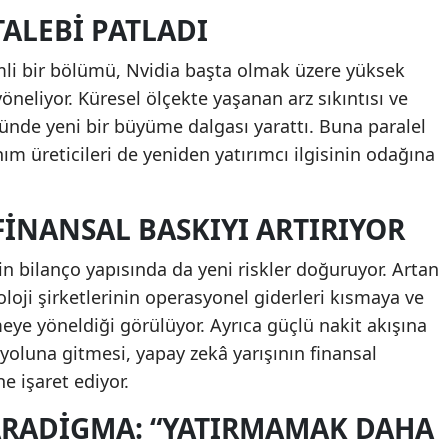
ALEBI PATLADI
mli bir bölümü, Nvidia başta olmak üzere yüksek
yöneliyor. Küresel ölçekte yaşanan arz sıkıntısı ve
öründe yeni bir büyüme dalgası yarattı. Buna paralel
m üreticileri de yeniden yatırımcı ilgisinin odağına
FINANSAL BASKIYI ARTIRIYOR
erin bilanço yapısında da yeni riskler doğuruyor. Artan
loji şirketlerinin operasyonel giderleri kısmaya ve
eye yöneldiği görülüyor. Ayrıca güçlü nakit akışına
oluna gitmesi, yapay zekâ yarışının finansal
 işaret ediyor.
ARADIGMA: “YATIRMAMAK DAHA