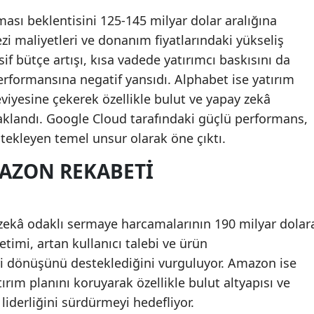
ası beklentisini 125-145 milyar dolar aralığına
ezi maliyetleri ve donanım fiyatlarındaki yükseliş
sif bütçe artışı, kısa vadede yatırımcı baskısını da
erformansına negatif yansıdı. Alphabet ise yatırım
eviyesine çekerek özellikle bulut ve yapay zekâ
klandı. Google Cloud tarafındaki güçlü performans,
estekleyen temel unsur olarak öne çıktı.
AZON REKABETI
y zekâ odaklı sermaye harcamalarının 190 milyar dolar
etimi, artan kullanıcı talebi ve ürün
ri dönüşünü desteklediğini vurguluyor. Amazon ise
tırım planını koruyarak özellikle bulut altyapısı ve
liderliğini sürdürmeyi hedefliyor.