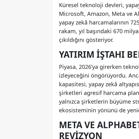
Küresel teknoloji devleri, yapa
Microsoft, Amazon, Meta ve Al
yapay zekâ harcamalarının 725
rakam, yıl başındaki 670 milya
çıkıldığını gösteriyor.
YATIRIM IŞTAHI BE
Piyasa, 2026’ya girerken teknol
izleyeceğini öngörüyordu. Anca
kapasitesi, yapay zekâ altyapı
şirketleri agresif harcama pla
yalnızca şirketlerin büyüme str
ekosisteminin yönünü de yenid
META VE ALPHABE
REVIZYON