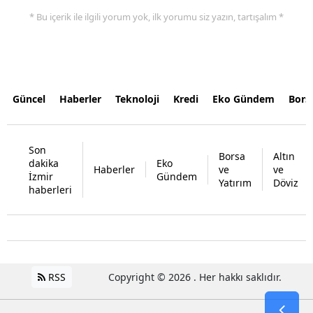
* Bu içerik ile ilgili yorum yok, ilk yorumu siz yazın, tartışalım *
Güncel
Haberler
Teknoloji
Kredi
Eko Gündem
Bors
Son
Borsa
Altın
dakika
Eko
Haberler
ve
ve
İzmir
Gündem
Yatırım
Döviz
haberleri
RSS
Copyright © 2026 . Her hakkı saklıdır.