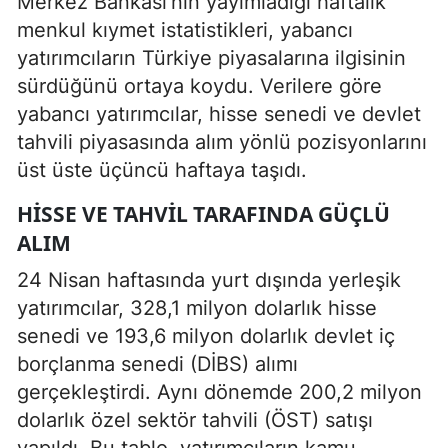
Merkez Bankası’nın yayımladığı haftalık
menkul kıymet istatistikleri, yabancı
yatırımcıların Türkiye piyasalarına ilgisinin
sürdüğünü ortaya koydu. Verilere göre
yabancı yatırımcılar, hisse senedi ve devlet
tahvili piyasasında alım yönlü pozisyonlarını
üst üste üçüncü haftaya taşıdı.
HISSE VE TAHVIL TARAFINDA GÜÇLÜ
ALIM
24 Nisan haftasında yurt dışında yerleşik
yatırımcılar, 328,1 milyon dolarlık hisse
senedi ve 193,6 milyon dolarlık devlet iç
borçlanma senedi (DİBS) alımı
gerçekleştirdi. Aynı dönemde 200,2 milyon
dolarlık özel sektör tahvili (ÖST) satışı
yapıldı. Bu tablo, yatırımcıların kamu