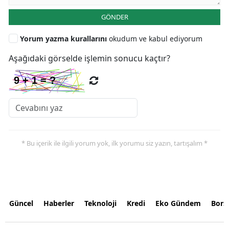
GÖNDER
Yorum yazma kurallarını
okudum ve kabul ediyorum
Aşağıdaki görselde işlemin sonucu kaçtır?
* Bu içerik ile ilgili yorum yok, ilk yorumu siz yazın, tartışalım *
Güncel
Haberler
Teknoloji
Kredi
Eko Gündem
Bors