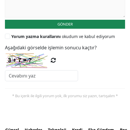
GÖNDER
Yorum yazma kurallarını
okudum ve kabul ediyorum
Aşağıdaki görselde işlemin sonucu kaçtır?
* Bu içerik ile ilgili yorum yok, ilk yorumu siz yazın, tartışalım *
Güncel
Haberler
Teknoloji
Kredi
Eko Gündem
Bors