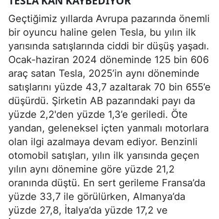
TESLA KAN KAYBEDIYOR
Geçtiğimiz yıllarda Avrupa pazarında önemli
bir oyuncu haline gelen Tesla, bu yılın ilk
yarısında satışlarında ciddi bir düşüş yaşadı.
Ocak-haziran 2024 döneminde 125 bin 606
araç satan Tesla, 2025’in aynı döneminde
satışlarını yüzde 43,7 azaltarak 70 bin 655’e
düşürdü. Şirketin AB pazarındaki payı da
yüzde 2,2'den yüzde 1,3’e geriledi. Öte
yandan, geleneksel içten yanmalı motorlara
olan ilgi azalmaya devam ediyor. Benzinli
otomobil satışları, yılın ilk yarısında geçen
yılın aynı dönemine göre yüzde 21,2
oranında düştü. En sert gerileme Fransa’da
yüzde 33,7 ile görülürken, Almanya’da
yüzde 27,8, İtalya’da yüzde 17,2 ve