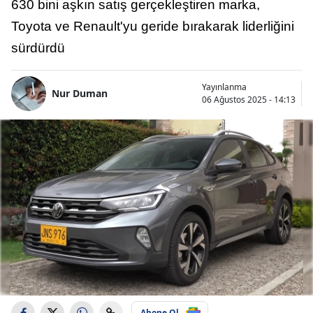
630 bini aşkın satış gerçekleştiren marka,
Toyota ve Renault'yu geride bırakarak liderliğini
sürdürdü
Yayınlanma
Nur Duman
06 Ağustos 2025 - 14:13
Abone Ol