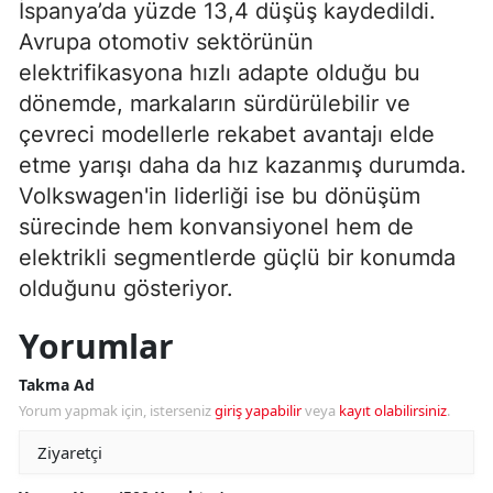
İspanya’da yüzde 13,4 düşüş kaydedildi.
Avrupa otomotiv sektörünün
elektrifikasyona hızlı adapte olduğu bu
dönemde, markaların sürdürülebilir ve
çevreci modellerle rekabet avantajı elde
etme yarışı daha da hız kazanmış durumda.
Volkswagen'in liderliği ise bu dönüşüm
sürecinde hem konvansiyonel hem de
elektrikli segmentlerde güçlü bir konumda
olduğunu gösteriyor.
Yorumlar
Takma Ad
Yorum yapmak için, isterseniz
giriş yapabilir
veya
kayıt olabilirsiniz
.