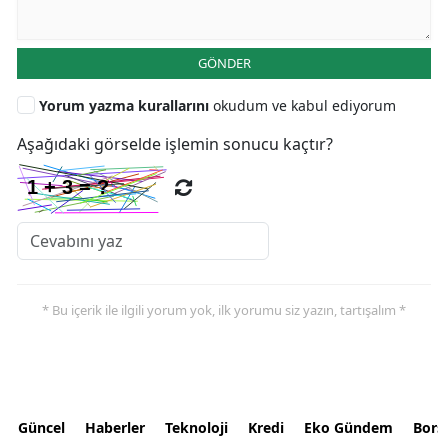
GÖNDER
Yorum yazma kurallarını
okudum ve kabul ediyorum
Aşağıdaki görselde işlemin sonucu kaçtır?
* Bu içerik ile ilgili yorum yok, ilk yorumu siz yazın, tartışalım *
Güncel
Haberler
Teknoloji
Kredi
Eko Gündem
Bors